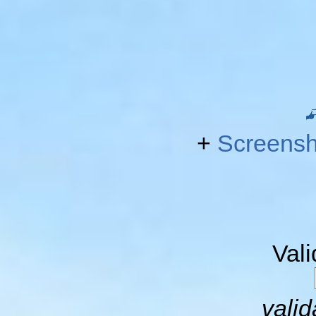
+
Screensh
Val
valid