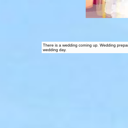
There is a wedding coming up. Wedding prepara
wedding day.