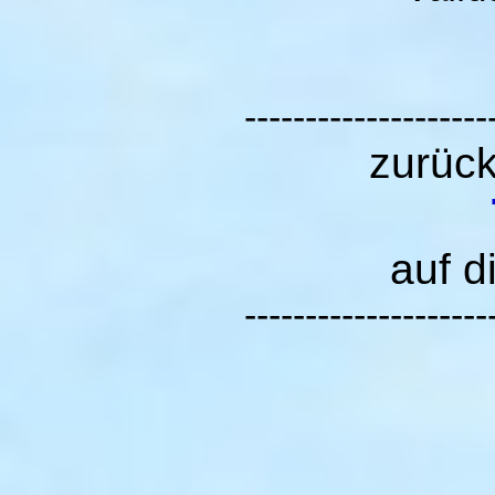
--------------------
zurüc
auf d
--------------------