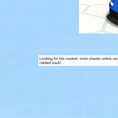
Looking for the coolest, most chaotic online ra
riddled track!