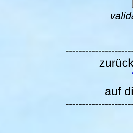
valid
--------------------
zurüc
auf d
--------------------