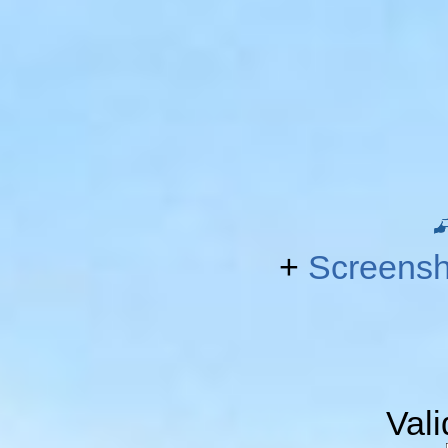
+
Screensh
Val