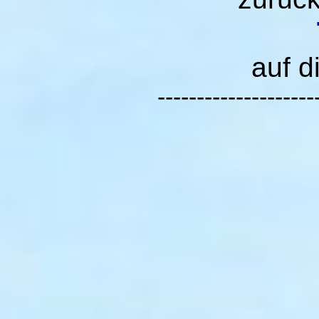
auf d
--------------------