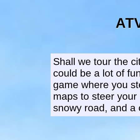
ATV
Shall we tour the ci
could be a lot of fu
game where you ste
maps to steer your 
snowy road, and a 