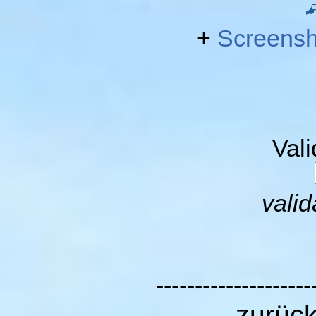
+
Screensh
Val
valid
--------------------
zurüc