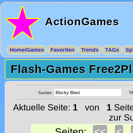
ActionGames
Home/Games
Favoriten
Trends
TAGs
Sp
Flash-Games Free2Pl
Suchen:
T
Aktuelle Seite:
1
von
1
Seit
zur S
<<
<
Seiten: