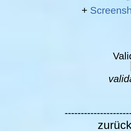
+
Screensh
Val
valid
--------------------
zurüc