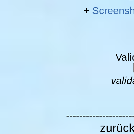
+
Screensh
Val
valid
--------------------
zurüc