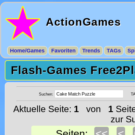
ActionGames
Home/Games
Favoriten
Trends
TAGs
Sp
Flash-Games Free2Pl
Suchen:
T
Aktuelle Seite:
1
von
1
Seit
zur S
<<
<
Seiten: