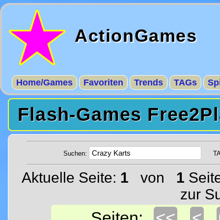
ActionGames
Home/Games
Favoriten
Trends
TAGs
Sp
Flash-Games Free2Pl
Suchen:
T
Aktuelle Seite:
1
von
1
Seit
zur S
<<
<
Seiten: