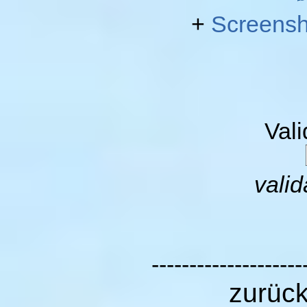
+
Screensh
Val
valid
--------------------
zurüc