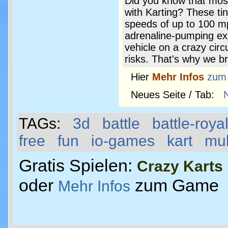
Did you know that most
with Karting? These t
speeds of up to 100 m
adrenaline-pumping exp
vehicle on a crazy circ
risks. That's why we br
Hier
Mehr Infos
zum
Neues Seite / Tab:
TAGs:
3d
battle
battle-roya
free
fun
io-games
kart
mul
Gratis Spielen:
Crazy Karts
oder
zum Game
Mehr Infos