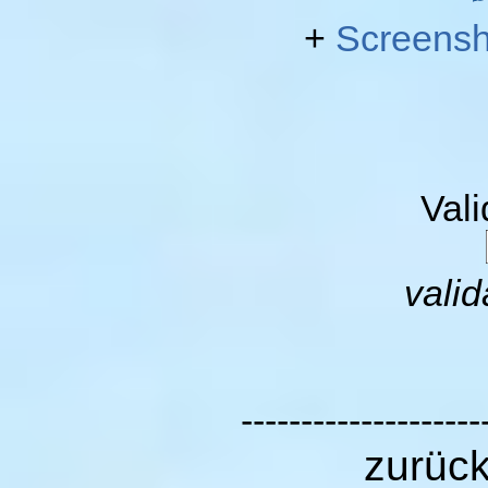
+
Screensh
Val
valid
--------------------
zurüc