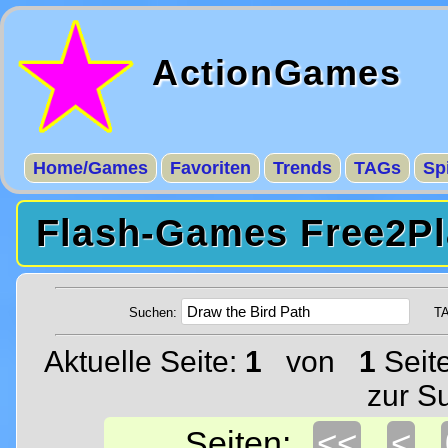
ActionGames
Home/Games
Favoriten
Trends
TAGs
Sp
Flash-Games Free2Pl
Suchen:
T
Aktuelle Seite:
1
von
1
Seit
zur S
<<
<
Seiten: