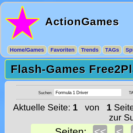
ActionGames
Home/Games
Favoriten
Trends
TAGs
Sp
Flash-Games Free2Pl
Suchen:
T
Aktuelle Seite:
1
von
1
Seit
zur S
<<
<
Seiten: