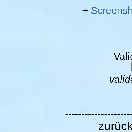
+
Screensh
Val
valid
--------------------
zurüc