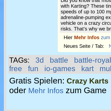
Did you know that most
with Karting? These t
speeds of up to 100 m
adrenaline-pumping exp
vehicle on a crazy circ
risks. That's why we br
Hier
Mehr Infos
zum
Neues Seite / Tab:
TAGs:
3d
battle
battle-roya
free
fun
io-games
kart
mul
Gratis Spielen:
Crazy Karts
oder
zum Game
Mehr Infos