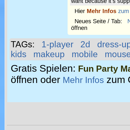
want because it's supp
Hier
Mehr Infos
zum
Neues Seite / Tab:
öffnen
TAGs:
1-player
2d
dress-u
kids
makeup
mobile
mous
Gratis Spielen:
Fun Party M
öffnen oder
zum 
Mehr Infos