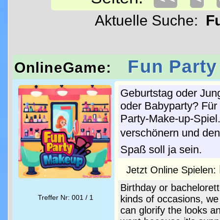
Aktuelle Suche:
F
Fun Part
OnlineGame:
Geburtstag oder Jun
oder Babyparty? Für 
Party-Make-up-Spiel
verschönern und den F
Spaß soll ja sein.
Jetzt Online Spielen:
Birthday or bachelore
Treffer Nr: 001 / 1
kinds of occasions, w
can glorify the looks 