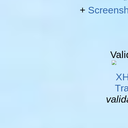
+
Screensh
Val
valid