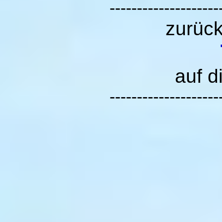
--------------------
zurüc
auf d
--------------------