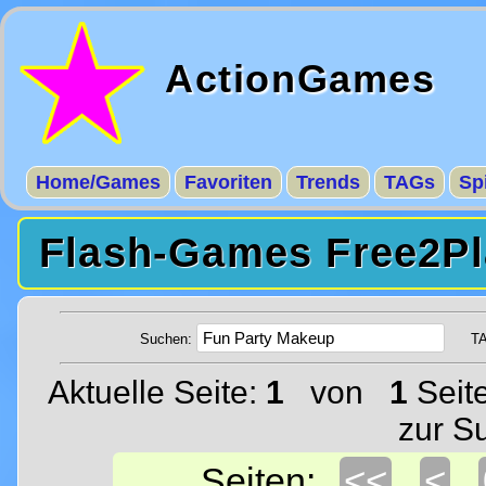
ActionGames
Home/Games
Favoriten
Trends
TAGs
Sp
Flash-Games Free2Pl
Suchen:
T
Aktuelle Seite:
1
von
1
Seit
zur S
<<
<
Seiten: