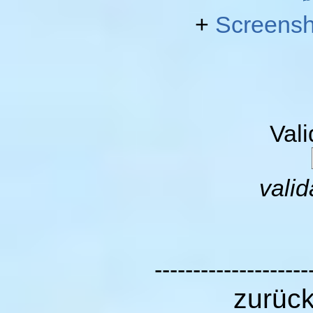
+
Screensh
Val
valid
--------------------
zurüc