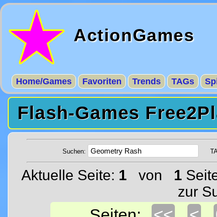
ActionGames
Home/Games
Favoriten
Trends
TAGs
Sp
Flash-Games Free2Pl
Suchen:
T
Aktuelle Seite:
1
von
1
Seit
zur S
<<
<
Seiten: