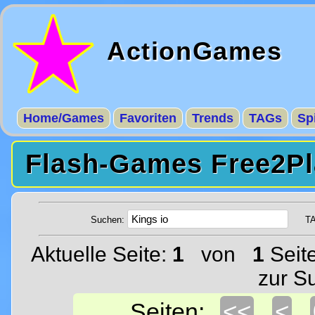
ActionGames
Home/Games
Favoriten
Trends
TAGs
Sp
Flash-Games Free2Pl
Suchen:
T
Aktuelle Seite:
1
von
1
Seit
zur S
<<
<
Seiten: