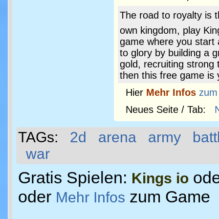
The road to royalty is t
own kingdom, play Kings
game where you start a
to glory by building a 
gold, recruiting stron
then this free game is y
Hier
Mehr Infos
zum
Neues Seite / Tab:
TAGs:
2d
arena
army
batt
war
Gratis Spielen:
od
Kings io
oder
zum Game
Mehr Infos