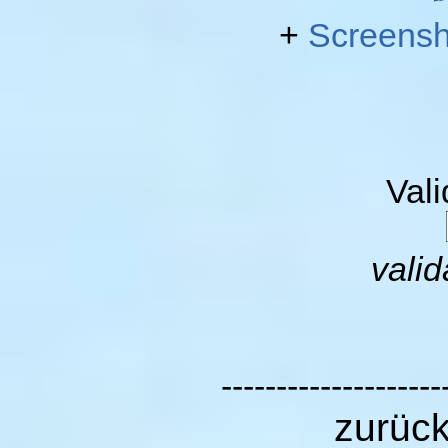
+
Screensh
Val
valid
--------------------
zurüc