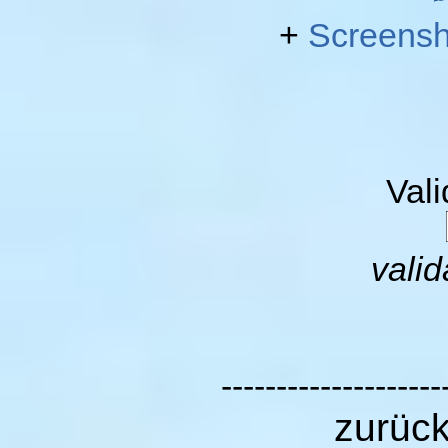
+
Screensh
Val
valid
--------------------
zurüc