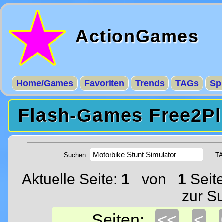
ActionGames
Home/Games
Favoriten
Trends
TAGs
Sp
Flash-Games Free2Pl
Suchen:
T
Aktuelle Seite:
1
von
1
Seit
zur S
<<
<
Seiten: