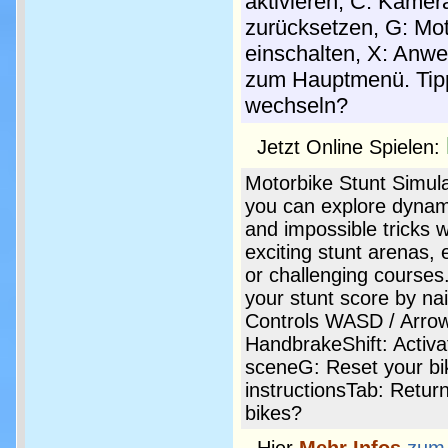
aktivieren, C: Kamer
zurücksetzen, G: Moto
einschalten, X: Anw
zum Hauptmenü. Tipp
wechseln?
Jetzt Online Spielen:
Motorbike Stunt Simul
you can explore dynam
and impossible tricks
exciting stunt arenas, 
or challenging courses
your stunt score by nai
Controls WASD / Arrow
HandbrakeShift: Activ
sceneG: Reset your bik
instructionsTab: Retur
bikes?