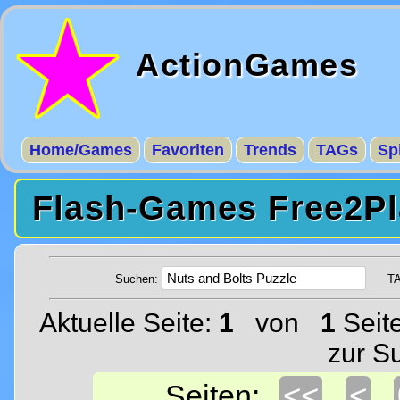
ActionGames
Home/Games
Favoriten
Trends
TAGs
Sp
Flash-Games Free2Pl
Suchen:
T
Aktuelle Seite:
1
von
1
Seit
zur S
<<
<
Seiten: