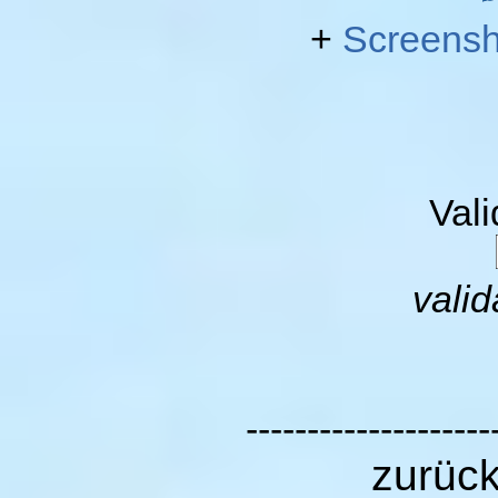
+
Screensh
Val
valid
--------------------
zurüc