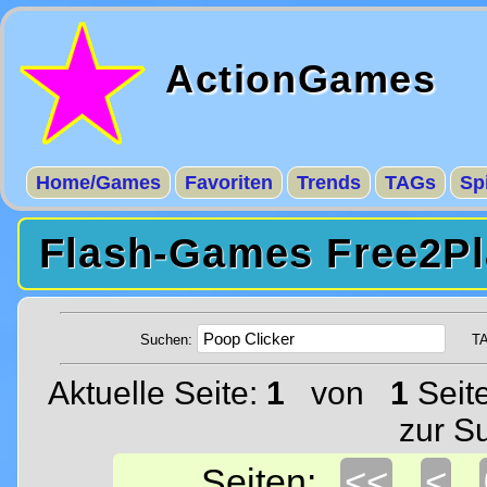
ActionGames
Home/Games
Favoriten
Trends
TAGs
Sp
Flash-Games Free2Pl
Suchen:
T
Aktuelle Seite:
1
von
1
Seit
zur S
<<
<
Seiten: