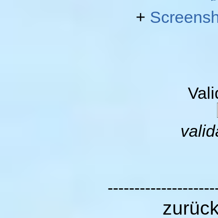
+
Screensh
Val
valid
--------------------
zurüc