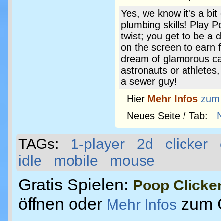
Yes, we know it's a bit
plumbing skills! Play P
twist; you get to be a
on the screen to earn 
dream of glamorous car
astronauts or athletes,
a sewer guy!
Hier
Mehr Infos
zum
Neues Seite / Tab:
TAGs:
1-player
2d
clicker
idle
mobile
mouse
Gratis Spielen:
Poop Clicke
öffnen oder
zum 
Mehr Infos