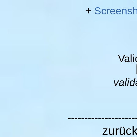
+
Screensh
Val
valid
--------------------
zurüc