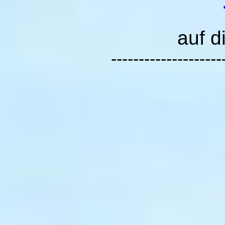
auf d
--------------------