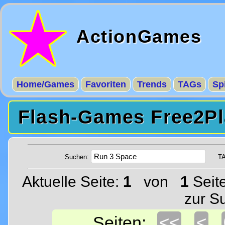
ActionGames
Home/Games
Favoriten
Trends
TAGs
Sp
Flash-Games Free2Pl
Suchen:
T
Aktuelle Seite:
1
von
1
Seit
zur S
<<
<
Seiten: