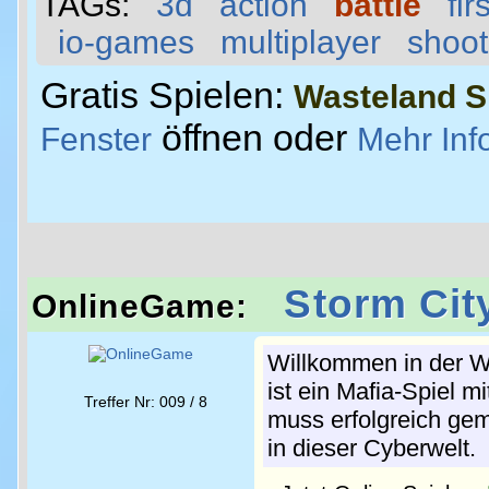
TAGs:
3d
action
battle
fi
io-games
multiplayer
shoot
Gratis Spielen:
Wasteland S
öffnen oder
Fenster
Mehr Inf
Storm Cit
OnlineGame:
Willkommen in der W
ist ein Mafia-Spiel m
Treffer Nr: 009 / 8
muss erfolgreich gem
in dieser Cyberwelt.