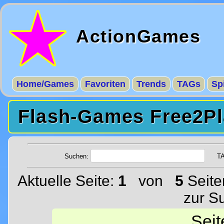
ActionGames
Home/Games
Favoriten
Trends
TAGs
Sp
Flash-Games Free2Pl
Suchen:
T
Aktuelle Seite:
1
von
5
Seite
zur S
Seit