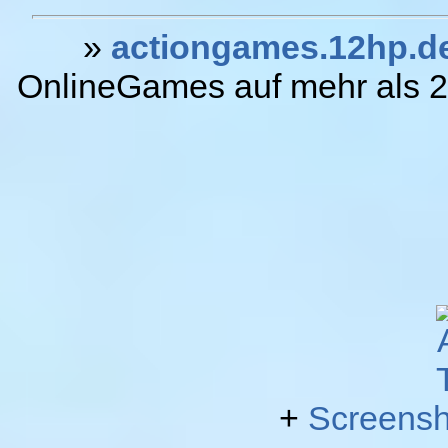
»
actiongames.12hp.d
OnlineGames auf mehr als 20
+
Screensh