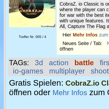
CobraZ. io Classic is
where the player can c
for war with the best
with unique features. 
All, Capture The Flag
Hier
Mehr Infos
zum
Treffer Nr: 005 / 4
Neues Seite / Tab:
öffnen
TAGs:
3d
action
battle
fi
io-games
multiplayer
shoot
Gratis Spielen:
CobraZ.io Cl
öffnen oder
zum 
Mehr Infos