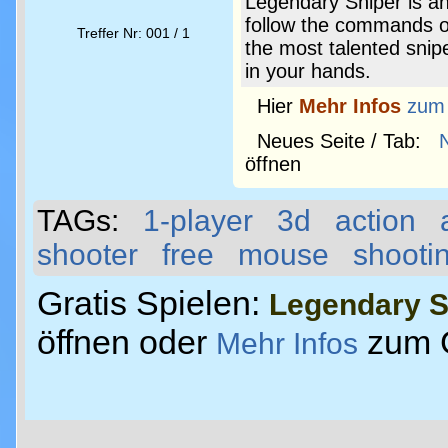
Legendary Sniper is a
follow the commands o
Treffer Nr: 001 / 1
the most talented snipe
in your hands.
Hier
Mehr Infos
zum
Neues Seite / Tab:
öffnen
TAGs:
1-player
3d
action
shooter
free
mouse
shooti
Gratis Spielen:
Legendary S
öffnen oder
zum 
Mehr Infos