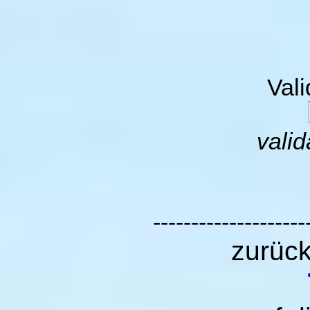
Val
valid
--------------------
zurüc