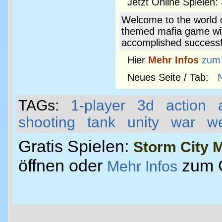
Jetzt Online Spielen:
Welcome to the world o
themed mafia game wi
accomplished successful
Hier
Mehr Infos
zum
Neues Seite / Tab:
TAGs:
1-player
3d
action
shooting
tank
unity
war
w
Gratis Spielen:
Storm City M
öffnen oder
zum 
Mehr Infos