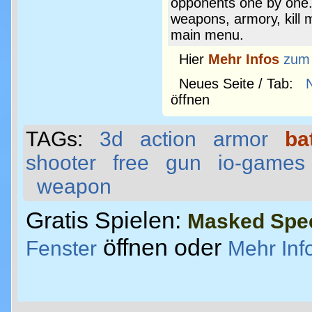
opponents one by one.
weapons, armory, kill 
main menu.
Hier
Mehr Infos
zum
Neues Seite / Tab:
öffnen
TAGs:
3d
action
armor
ba
shooter
free
gun
io-games
weapon
Gratis Spielen:
Masked Spec
öffnen oder
Fenster
Mehr Inf