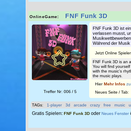
FNF Funk 3D
OnlineGame:
FNF Funk 3D ist ein
verlassen musst, um 
Musikwettbewerben a
Während der Musik w
Jetzt Online Spiele
FNF Funk 3D is an a
You will find yourself
with the music’s rhy
the music plays.
Hier
Mehr Infos
zu
Treffer Nr: 006 / 5
Neues Seite / Tab
TAGs:
1-player
3d
arcade
crazy
free
music
u
Gratis Spielen:
oder
FNF Funk 3D
Neues Fenster