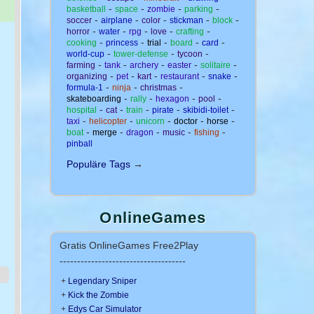
-
-
-
-
basketball
space
zombie
parking
-
-
-
-
-
soccer
airplane
color
stickman
block
-
-
-
-
-
horror
water
rpg
love
crafting
-
-
-
-
-
cooking
princess
trial
board
card
-
-
-
world-cup
tower-defense
tycoon
-
-
-
-
-
farming
tank
archery
easter
solitaire
-
-
-
-
-
organizing
pet
kart
restaurant
snake
-
-
-
formula-1
ninja
christmas
-
-
-
-
skateboarding
rally
hexagon
pool
-
-
-
-
-
hospital
cat
train
pirate
skibidi-toilet
-
-
-
-
-
taxi
helicopter
unicorn
doctor
horse
-
-
-
-
-
boat
merge
dragon
music
fishing
pinball
Populäre Tags
→
OnlineGames
Gratis OnlineGames Free2Play
------------------------------------
+
Legendary Sniper
+
Kick the Zombie
+
Edys Car Simulator