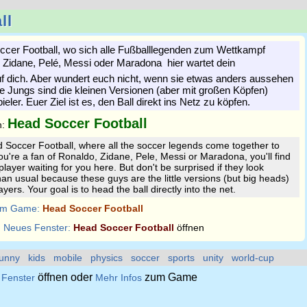
ll
Soccer Football, wo sich alle Fußballlegenden zum Wettkampf
 Zidane, Pelé, Messi oder Maradona  hier wartet dein
auf dich. Aber wundert euch nicht, wenn sie etwas anders aussehen
se Jungs sind die kleinen Versionen (aber mit großen Köpfen)
eler. Euer Ziel ist es, den Ball direkt ins Netz zu köpfen.
Head Soccer Football
n:
d Soccer Football, where all the soccer legends come together to
're a fan of Ronaldo, Zidane, Pele, Messi or Maradona, you'll find
player waiting for you here. But don't be surprised if they look
an usual because these guys are the little versions (but big heads)
yers. Your goal is to head the ball directly into the net.
m Game:
Head Soccer Football
:
Neues Fenster:
Head Soccer Football
öffnen
funny
kids
mobile
physics
soccer
sports
unity
world-cup
öffnen oder
zum Game
 Fenster
Mehr Infos