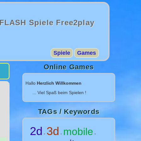
FLASH Spiele Free2play
Spiele
Games
Online Games
Hallo
Herzlich Willkommen
... Viel Spaß beim Spielen !
TAGs / Keywords
2d
3d
mobile
-
-
-