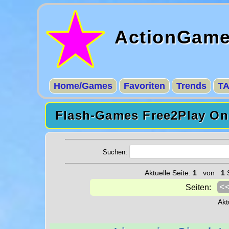
ActionGam
Home/Games
Favoriten
Trends
T
Flash-Games Free2Play Onl
Suchen:
Aktuelle Seite:
1
von
1
S
<
Seiten:
Akt