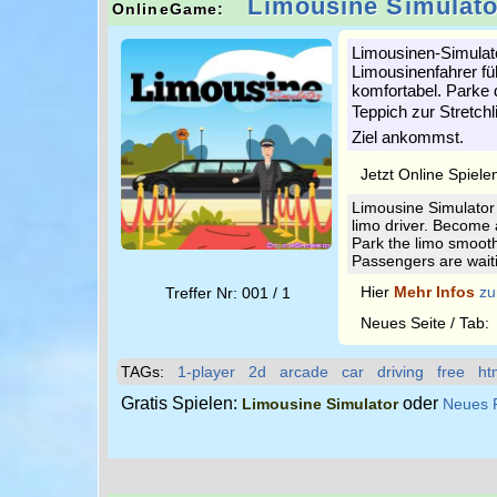
Limousine Simulato
OnlineGame:
Limousinen-Simulator
Limousinenfahrer fü
komfortabel. Parke 
Teppich zur Stretchl
Ziel ankommst.
Jetzt Online Spiele
Limousine Simulator 
limo driver. Become 
Park the limo smooth
Passengers are waitin
Hier
Mehr Infos
zu
Treffer Nr: 001 / 1
Neues Seite / Tab
TAGs:
1-player
2d
arcade
car
driving
free
ht
Gratis Spielen:
oder
Limousine Simulator
Neues 