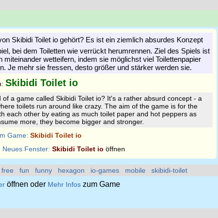
on Skibidi Toilet io gehört? Es ist ein ziemlich absurdes Konzept 
iel, bei dem Toiletten wie verrückt herumrennen. Ziel des Spiels ist
en miteinander wetteifern, indem sie möglichst viel Toilettenpapier
n. Je mehr sie fressen, desto größer und stärker werden sie.
Skibidi Toilet io
n:
f a game called Skibidi Toilet io? It's a rather absurd concept - a
here toilets run around like crazy. The aim of the game is for the
ith each other by eating as much toilet paper and hot peppers as
onsume more, they become bigger and stronger.
m Game:
Skibidi Toilet io
:
Neues Fenster:
Skibidi Toilet io
öffnen
free
fun
funny
hexagon
io-games
mobile
skibidi-toilet
öffnen oder
zum Game
er
Mehr Infos