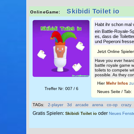
Skibidi Toilet io
OnlineGame:
Habt ihr schon mal v
ein Battle-Royale-Sp
es, dass die Toilett
und Peperoni fresse
Jetzt Online Spiele
Have you ever heard o
battle royale game w
toilets to compete w
possible. As they c
Hier
Mehr Infos
zu
Treffer Nr: 007 / 6
Neues Seite / Tab
TAGs:
2-player
3d
arcade
arena
co-op
crazy
Gratis Spielen:
oder
Skibidi Toilet io
Neues Fenst