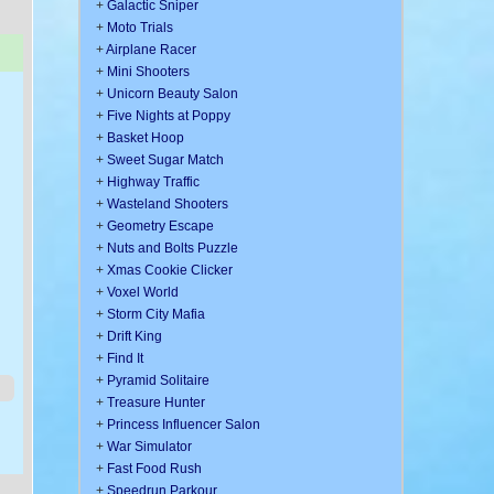
+
Galactic Sniper
+
Moto Trials
+
Airplane Racer
+
Mini Shooters
+
Unicorn Beauty Salon
+
Five Nights at Poppy
+
Basket Hoop
+
Sweet Sugar Match
+
Highway Traffic
+
Wasteland Shooters
+
Geometry Escape
+
Nuts and Bolts Puzzle
+
Xmas Cookie Clicker
+
Voxel World
+
Storm City Mafia
+
Drift King
+
Find It
+
Pyramid Solitaire
+
Treasure Hunter
+
Princess Influencer Salon
+
War Simulator
+
Fast Food Rush
+
Speedrun Parkour