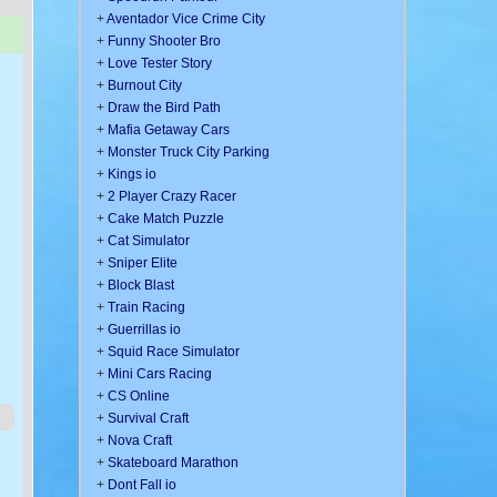
+
Aventador Vice Crime City
+
Funny Shooter Bro
+
Love Tester Story
+
Burnout City
+
Draw the Bird Path
+
Mafia Getaway Cars
+
Monster Truck City Parking
+
Kings io
+
2 Player Crazy Racer
+
Cake Match Puzzle
+
Cat Simulator
+
Sniper Elite
+
Block Blast
+
Train Racing
+
Guerrillas io
+
Squid Race Simulator
+
Mini Cars Racing
+
CS Online
+
Survival Craft
+
Nova Craft
+
Skateboard Marathon
+
Dont Fall io