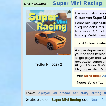
Super Mini Racing
OnlineGame:
Ein supertolles Ren
Steuer von Super Mi
Fahre mit Super-Mi
Sieg und den Preis.
Respawn: R, Spieler
Racing: Wähle zwis
Jetzt Online Spiele
A super duper race i
your position behind
single-player and tw
racetracks, competin
Treffer Nr: 002 / 2
Player 1 Steer: WAS
Play Super Mini Raci
Hier
Mehr Infos
zu
Neues Seite / Tab
TAGs:
2-player
3d
arcade
car
crazy
driving
f
Gratis Spielen:
oder
Super Mini Racing
Neues Fe