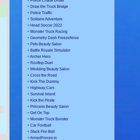
+
Police Chase Drifter
+
Draw the Truck Bridge
+
Police Traffic
+
Solitaire Adventure
+
Head Soccer 2022
+
Monster Truck Racing
+
Geometry Dash FreezeNova
+
Pets Beauty Salon
+
Battle Royale Simulator
+
Archer Hero
+
Rooftop Duel
+
Wedding Beauty Salon
+
Cross the Road
+
Kick The Dummy
+
Highway Cars
+
Survival Island
+
Kick the Pirate
+
Princess Beauty Salon
+
Get On Top
+
Monster Truck Booster
+
Car Football
+
Stack Fire Ball
+
ArmedForces.io