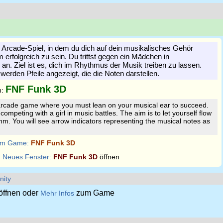
 Arcade-Spiel, in dem du dich auf dein musikalisches Gehör
erfolgreich zu sein. Du trittst gegen ein Mädchen in
n. Ziel ist es, dich im Rhythmus der Musik treiben zu lassen.
erden Pfeile angezeigt, die die Noten darstellen.
FNF Funk 3D
n:
rcade game where you must lean on your musical ear to succeed.
 competing with a girl in music battles. The aim is to let yourself flow
thm. You will see arrow indicators representing the musical notes as
m Game:
FNF Funk 3D
:
Neues Fenster:
FNF Funk 3D
öffnen
nity
öffnen oder
zum Game
Mehr Infos