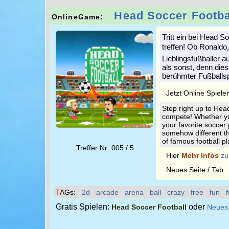
Head Soccer Footba
OnlineGame:
Tritt ein bei Head 
treffen! Ob Ronaldo,
Lieblingsfußballer 
als sonst, denn die
berühmter Fußballspi
Jetzt Online Spiele
Step right up to Hea
compete! Whether you
your favorite soccer 
somehow different th
of famous football pla
Treffer Nr: 005 / 5
Hier
Mehr Infos
zu
Neues Seite / Tab
TAGs:
2d
arcade
arena
ball
crazy
free
fun
Gratis Spielen:
oder
Head Soccer Football
Neues