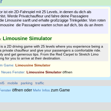
r
 ist ein 2D-Fahrspiel mit 25 Levels, in denen du dich als
hlst. Werde Privatchauffeur und fahre deine Passagiere
die Limousine sanft und erhalte großzügige Trinkgelder. Vom roten
imousine  die Passagiere warten schon auf dich, bis du an ihrem
Limousine Simulator
n:
is a 2D driving game with 25 levels where you experience being a
a private chauffeur and give your passengers a comfortable ride.
ly and get generous tips. From the Red Carpet to Stretch Limo
g for you to arrive at their destination.
m Game:
Limousine Simulator
:
Neues Fenster:
Limousine Simulator
öffnen
ml5
mobile
parking
traffic
öffnen oder
zum Game
Fenster
Mehr Infos