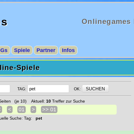
es
Onlinegames 
AGs
Spiele
Partner
Infos
ine-Spiele
TAG:
OK:
eiten (je 10) Aktuell:
10
Treffer zur Suche
<
<
01
>
>> 01
uelle Suche: Tag:
pet