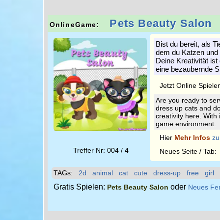
Pets Beauty Salon
OnlineGame:
Bist du bereit, als T
dem du Katzen und 
Deine Kreativität is
eine bezaubernde S
Jetzt Online Spiele
Are you ready to ser
dress up cats and do
creativity here. With
game environment.
Hier
Mehr Infos
zu
Treffer Nr: 004 / 4
Neues Seite / Tab
TAGs:
2d
animal
cat
cute
dress-up
free
girl
Gratis Spielen:
oder
Pets Beauty Salon
Neues Fe