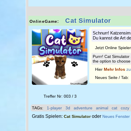
Cat Simulator
OnlineGame:
Schnurr! Katzensimul
Du kannst die Art d
Jetzt Online Spiele
Purrr! Cat Simulator
the option to choose
Hier
Mehr Infos
zu
Neues Seite / Tab
Treffer Nr: 003 / 3
TAGs:
1-player
3d
adventure
animal
cat
cozy
Gratis Spielen:
oder
Cat Simulator
Neues Fenster