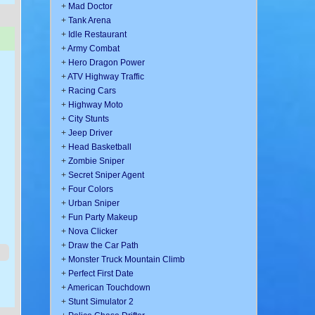
+
Mad Doctor
+
Tank Arena
+
Idle Restaurant
+
Army Combat
+
Hero Dragon Power
+
ATV Highway Traffic
+
Racing Cars
+
Highway Moto
+
City Stunts
+
Jeep Driver
+
Head Basketball
+
Zombie Sniper
+
Secret Sniper Agent
+
Four Colors
+
Urban Sniper
+
Fun Party Makeup
+
Nova Clicker
+
Draw the Car Path
+
Monster Truck Mountain Climb
+
Perfect First Date
+
American Touchdown
+
Stunt Simulator 2