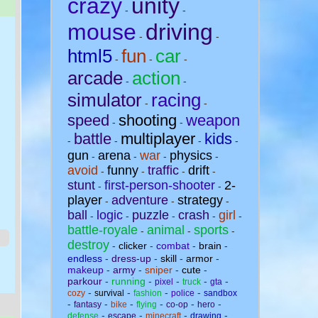
crazy
unity
-
-
mouse
driving
-
-
html5
fun
car
-
-
-
arcade
action
-
-
simulator
racing
-
-
speed
shooting
weapon
-
-
battle
multiplayer
kids
-
-
-
-
gun
arena
war
physics
-
-
-
-
avoid
funny
traffic
drift
-
-
-
-
stunt
first-person-shooter
2-
-
-
player
adventure
strategy
-
-
-
ball
logic
puzzle
crash
girl
-
-
-
-
-
battle-royale
animal
sports
-
-
-
destroy
-
clicker
-
combat
-
brain
-
endless
-
dress-up
-
skill
-
armor
-
makeup
-
army
-
sniper
-
cute
-
parkour
-
running
-
-
-
-
pixel
truck
gta
-
-
-
-
cozy
survival
fashion
police
sandbox
-
-
-
-
-
-
fantasy
bike
flying
co-op
hero
-
-
-
-
defense
escape
minecraft
drawing