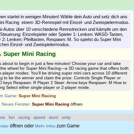
nen startet in wenigen Minuten! Wähle dein Auto und setz dich ans
ni Racing  einem 3D-Rennspiel mit Einzel- und Zweispielermodus.
ni-Autos über 10 verschiedene Rennstrecken und kämpfe um den
 Steuerung: Einzelspieler oder Spieler 1: Lenken: WASD-Tasten,
 2: Lenken: Pfeiltasten, Respawn: M. So spielst du Super Mini
chen Einzel- und Zweispielermodus.
Super Mini Racing
n:
s about to begin in just a few minutes! Choose your car and take
 the wheel for Super Mini Racing—a 3D racing game that offers both
o-player modes. You'll be driving super mini cars across 10 different
g to be the winner and claim the prize. Controls Single Player or
D keys Respawn: R Player 2 Steer: Arrow keys Respawn: M How to
ng Select either single-player or 2-player mode.
m Game:
Super Mini Racing
:
Neues Fenster:
Super Mini Racing
öffnen
ree
fun
racing
speed
stunt
unity
öffnen oder
zum Game
nster
Mehr Infos