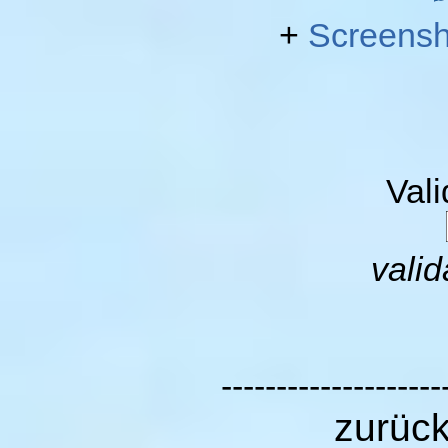
+
Screensh
Val
valid
--------------------
zurüc