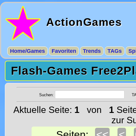
ActionGames
Home/Games
Favoriten
Trends
TAGs
Sp
Flash-Games Free2Pl
Suchen:
T
Aktuelle Seite:
1
von
1
Seit
zur S
<<
<
Seiten: