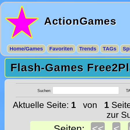
ActionGames
Home/Games
Favoriten
Trends
TAGs
Sp
Flash-Games Free2Pl
Suchen:
T
Aktuelle Seite:
1
von
1
Seit
zur S
<<
<
Seiten: