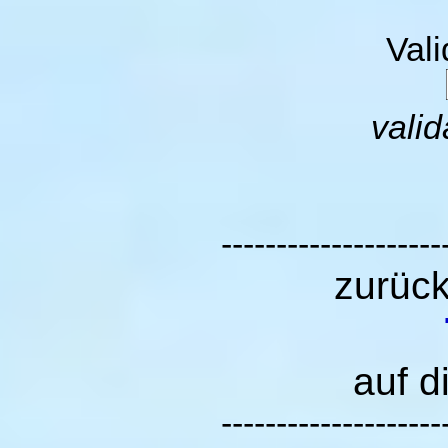
Val
valid
--------------------
zurüc
auf d
--------------------