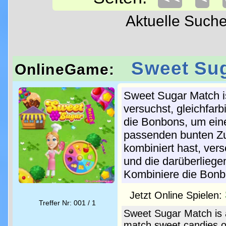
Aktuelle Such
Sweet Su
OnlineGame:
Sweet Sugar Match is
versuchst, gleichfar
die Bonbons, um ein
passenden bunten Zu
kombiniert hast, ver
und die darüberliege
Kombiniere die Bonb
Jetzt Online Spielen:
Treffer Nr: 001 / 1
Sweet Sugar Match is 
match sweet candies of