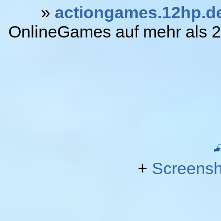
»
actiongames.12hp.d
OnlineGames auf mehr als 20
+
Screensh