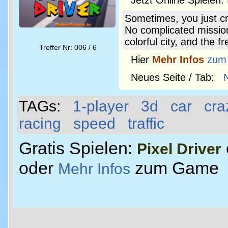
Jetzt Online Spielen:
Sometimes, you just cr
No complicated missions
colorful city, and the 
Treffer Nr: 006 / 6
Hier
Mehr Infos
zum
Neues Seite / Tab:
TAGs:
1-player
3d
car
cra
racing
speed
traffic
Gratis Spielen:
Pixel Driver
oder
zum Game
Mehr Infos