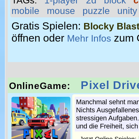
TAGs:
1-player
2d
block
c
mobile
mouse
puzzle
unity
Gratis Spielen:
Blocky Blas
öffnen oder
zum 
Mehr Infos
Pixel Driv
OnlineGame:
Manchmal sehnt man 
Nichts Ausgefallenes
stressigen Aufgaben.
und die Freiheit, sic