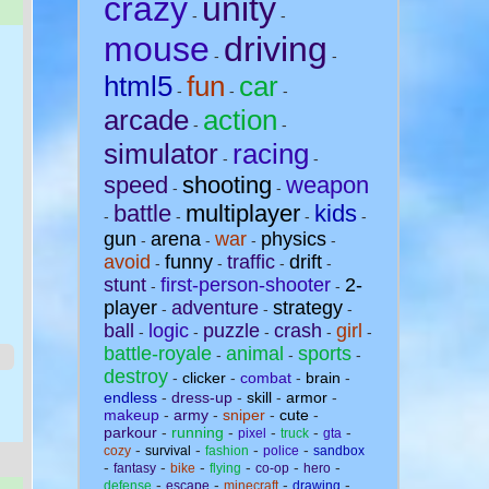
crazy
unity
-
-
mouse
driving
-
-
html5
fun
car
-
-
-
arcade
action
-
-
simulator
racing
-
-
speed
shooting
weapon
-
-
battle
multiplayer
kids
-
-
-
-
gun
arena
war
physics
-
-
-
-
avoid
funny
traffic
drift
-
-
-
-
stunt
first-person-shooter
2-
-
-
player
adventure
strategy
-
-
-
ball
logic
puzzle
crash
girl
-
-
-
-
-
battle-royale
animal
sports
-
-
-
destroy
-
clicker
-
combat
-
brain
-
endless
-
dress-up
-
skill
-
armor
-
makeup
-
army
-
sniper
-
cute
-
parkour
-
running
-
-
-
-
pixel
truck
gta
-
-
-
-
cozy
survival
fashion
police
sandbox
-
-
-
-
-
-
fantasy
bike
flying
co-op
hero
-
-
-
-
defense
escape
minecraft
drawing