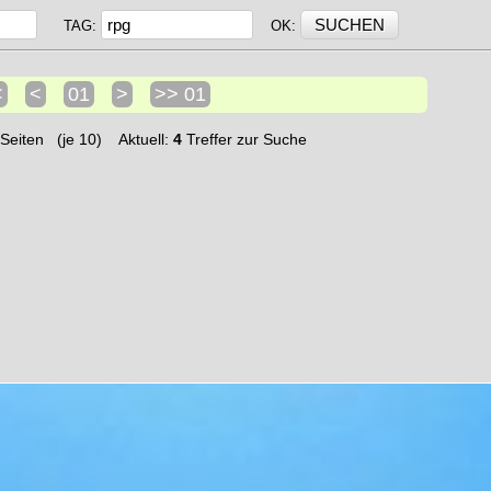
TAG:
OK:
<
<
01
>
>> 01
Seiten (je 10) Aktuell:
4
Treffer zur Suche