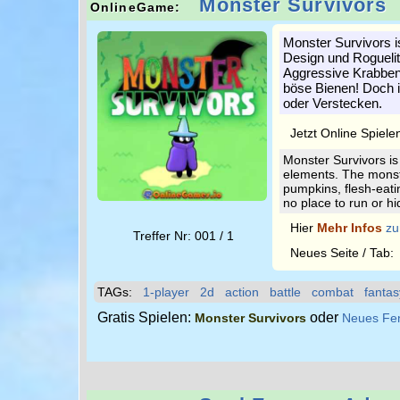
Monster Survivors
OnlineGame:
Monster Survivors i
Design und Roguelit
Aggressive Krabben,
böse Bienen! Doch i
oder Verstecken.
Jetzt Online Spiele
Monster Survivors is
elements. The monst
pumpkins, flesh-eati
no place to run or hi
Hier
Mehr Infos
zu
Treffer Nr: 001 / 1
Neues Seite / Tab
TAGs:
1-player
2d
action
battle
combat
fantas
Gratis Spielen:
oder
Monster Survivors
Neues Fe