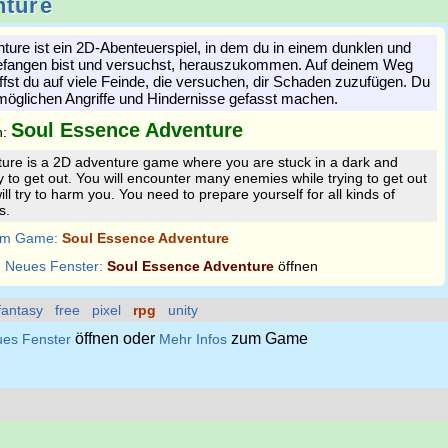
nture
ure ist ein 2D-Abenteuerspiel, in dem du in einem dunklen und
efangen bist und versuchst, herauszukommen. Auf deinem Weg
ffst du auf viele Feinde, die versuchen, dir Schaden zuzufügen. Du
 möglichen Angriffe und Hindernisse gefasst machen.
Soul Essence Adventure
n:
ure is a 2D adventure game where you are stuck in a dark and
y to get out. You will encounter many enemies while trying to get out
will try to harm you. You need to prepare yourself for all kinds of
s.
m Game:
Soul Essence Adventure
:
Neues Fenster:
Soul Essence Adventure
öffnen
fantasy
free
pixel
rpg
unity
öffnen oder
zum Game
es Fenster
Mehr Infos