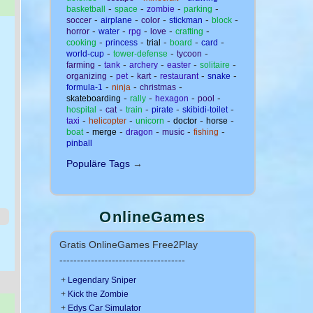
-
-
-
-
basketball
space
zombie
parking
-
-
-
-
-
soccer
airplane
color
stickman
block
-
-
-
-
-
horror
water
rpg
love
crafting
-
-
-
-
-
cooking
princess
trial
board
card
-
-
-
world-cup
tower-defense
tycoon
-
-
-
-
-
farming
tank
archery
easter
solitaire
-
-
-
-
-
organizing
pet
kart
restaurant
snake
-
-
-
formula-1
ninja
christmas
-
-
-
-
skateboarding
rally
hexagon
pool
-
-
-
-
-
hospital
cat
train
pirate
skibidi-toilet
-
-
-
-
-
taxi
helicopter
unicorn
doctor
horse
-
-
-
-
-
boat
merge
dragon
music
fishing
pinball
Populäre Tags
→
OnlineGames
Gratis OnlineGames Free2Play
------------------------------------
+
Legendary Sniper
+
Kick the Zombie
+
Edys Car Simulator