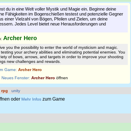
st du in eine Welt voller Mystik und Magie ein. Beginne deine
ne Fähigkeiten im Bogenschießen testest und potenzielle Gegner
us einer Vielzahl von Bögen, Pfeilen und Zielen, um deine
essern. Jedes Level bietet neue Herausforderungen und
Archer Hero
n:
ve you the possibility to enter the world of mysticism and magic.
testing your archery abilities and eliminating potential enemies. You
riety of bows, arrows, and targets in order to improve your shooting
brings new challenges and rewards.
m Game:
Archer Hero
:
Neues Fenster:
Archer Hero
öffnen
rpg
unity
ffnen oder
zum Game
Mehr Infos
s