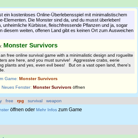
st ein kostenloses Online-Überlebensspiel mit minimalistischem
e-Elementen. Die Monster sind da, und du musst überleben!
 unheimliche Kürbisse, fleischfressende Pflanzen und ja, sogar
n diesem weiten, offenen Land gibt es keinen Ort zum Ausweichen
Monster Survivors
n:
 an free online survival game with a minimalistic design and roguelite
ers are here, and you must survive! Aggressive crabs, eerie
ng plants and yes, even evil bees! But on a vast open land, there's
de.
m Game:
Monster Survivors
:
Neues Fenster:
Monster Survivors
öffnen
y
free
rpg
survival
weapon
öffnen oder
zum Game
nster
Mehr Infos