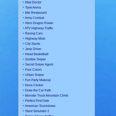
+
Mad Doctor
+
Tank Arena
+
Idle Restaurant
+
Army Combat
+
Hero Dragon Power
+
ATV Highway Traffic
+
Racing Cars
+
Highway Moto
+
City Stunts
+
Jeep Driver
+
Head Basketball
+
Zombie Sniper
+
Secret Sniper Agent
+
Four Colors
+
Urban Sniper
+
Fun Party Makeup
+
Nova Clicker
+
Draw the Car Path
+
Monster Truck Mountain Climb
+
Perfect First Date
+
American Touchdown
+
Stunt Simulator 2