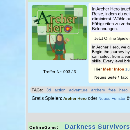
In Archer Hero tauch
Reise, indem du dei
eliminierst. Wähle a
Fähigkeiten zu verb
Belohnungen.
Jetzt Online Spiele
In Archer Hero, we gi
Begin the journey by 
can select from a va
skills. Every level 
Hier
Mehr Infos
zu
Treffer Nr: 003 / 3
Neues Seite / Tab
TAGs:
3d
action
adventure
archery
free
hero
Gratis Spielen:
oder
ö
Archer Hero
Neues Fenster
Darkness Survivor
OnlineGame: