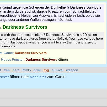
den Kampf gegen die Schergen der Dunkelheit? Darkness Survivors
iel, in dem du versuchst, dunkle Kreaturen vom Schlachtfeld zu
 verschiedene Helden zur Auswahl. Entscheide einfach, ob du sie
angs oder anderen Waffen besiegen möchtest.
Darkness Survivors
n:
tle with the darkness minions? Darkness Survivors is a 2D action
o remove dark creatures from the battlefield. You have various hero
 from. Just decide whether you want to slay them using a sword,
r weapons.
m Game:
Darkness Survivors
:
Neues Fenster:
Darkness Survivors
öffnen
t
free
hero
html5
pixel
rpg
survival
weapon
öffnen oder
zum Game
enster
Mehr Infos