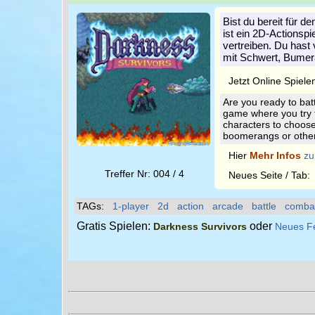
Bist du bereit für 
ist ein 2D-Actionsp
vertreiben. Du hast
mit Schwert, Bumer
Jetzt Online Spiele
Are you ready to bat
game where you try t
characters to choose
boomerangs or othe
Hier
Mehr Infos
zu
Treffer Nr: 004 / 4
Neues Seite / Tab
TAGs:
1-player
2d
action
arcade
battle
comba
Gratis Spielen:
oder
Darkness Survivors
Neues F