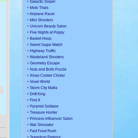
+
Galactic Sniper
+
Moto Trials
+
Airplane Racer
+
Mini Shooters
+
Unicorn Beauty Salon
+
Five Nights at Poppy
+
Basket Hoop
+
Sweet Sugar Match
+
Highway Traffic
+
Wasteland Shooters
+
Geometry Escape
+
Nuts and Bolts Puzzle
+
Xmas Cookie Clicker
+
Voxel World
+
Storm City Mafia
+
Drift King
+
Find It
+
Pyramid Solitaire
+
Treasure Hunter
+
Princess Influencer Salon
+
War Simulator
+
Fast Food Rush
+
Speedrun Parkour