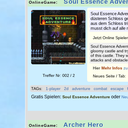
Soul Essence Adve
OnlineGame:
Soul Essence Advent
düsteren Schloss g
aus dem Schloss tri
musst dich auf alle
Jetzt Online Spiele
Soul Essence Advent
gloomy castle and tr
of this castle. They 
attacks and obstacle
Hier
Mehr Infos
zu
Treffer Nr: 002 / 2
Neues Seite / Tab
TAGs:
1-player
2d
adventure
combat
escape
Gratis Spielen:
oder
Soul Essence Adventure
Neu
Archer Hero
OnlineGame: