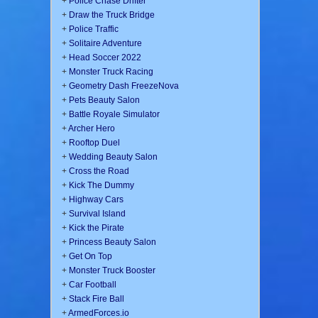
+
Police Chase Drifter
+
Draw the Truck Bridge
+
Police Traffic
+
Solitaire Adventure
+
Head Soccer 2022
+
Monster Truck Racing
+
Geometry Dash FreezeNova
+
Pets Beauty Salon
+
Battle Royale Simulator
+
Archer Hero
+
Rooftop Duel
+
Wedding Beauty Salon
+
Cross the Road
+
Kick The Dummy
+
Highway Cars
+
Survival Island
+
Kick the Pirate
+
Princess Beauty Salon
+
Get On Top
+
Monster Truck Booster
+
Car Football
+
Stack Fire Ball
+
ArmedForces.io