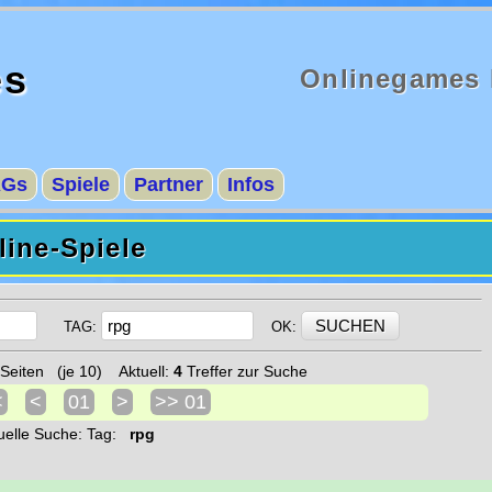
es
Onlinegames 
AGs
Spiele
Partner
Infos
ine-Spiele
TAG:
OK:
Seiten (je 10) Aktuell:
4
Treffer zur Suche
<
<
01
>
>> 01
uelle Suche: Tag:
rpg