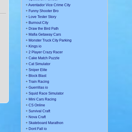
+
Aventador Vice Crime City
+
Funny Shooter Bro
+
Love Tester Story
+
Burnout City
+
Draw the Bird Path
+
Mafia Getaway Cars
+
Monster Truck City Parking
+
Kings io
+
2 Player Crazy Racer
+
Cake Match Puzzle
+
Cat Simulator
+
Sniper Elite
+
Block Blast
+
Train Racing
+
Guerrillas io
+
Squid Race Simulator
+
Mini Cars Racing
+
CS Online
+
Survival Craft
+
Nova Craft
+
Skateboard Marathon
+
Dont Fall io