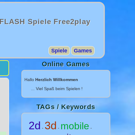
FLASH Spiele Free2play
Spiele
Games
Online Games
Hallo
Herzlich Willkommen
... Viel Spaß beim Spielen !
TAGs / Keywords
2d
3d
mobile
-
-
-