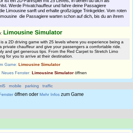
 ist ein 2D-Fahrspiel mit 25 Levels, in denen du dich als
hlst. Werde Privatchauffeur und fahre deine Passagiere
die Limousine sanft und erhalte großzügige Trinkgelder. Vom roten
imousine  die Passagiere warten schon auf dich, bis du an ihrem
Limousine Simulator
n:
is a 2D driving game with 25 levels where you experience being a
a private chauffeur and give your passengers a comfortable ride.
ly and get generous tips. From the Red Carpet to Stretch Limo
g for you to arrive at their destination.
m Game:
Limousine Simulator
:
Neues Fenster:
Limousine Simulator
öffnen
ml5
mobile
parking
traffic
öffnen oder
zum Game
Fenster
Mehr Infos