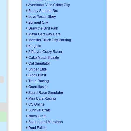
+
Aventador Vice Crime City
+
Funny Shooter Bro
+
Love Tester Story
+
Burnout City
+
Draw the Bird Path
+
Mafia Getaway Cars
+
Monster Truck City Parking
+
Kings io
+
2 Player Crazy Racer
+
Cake Match Puzzle
+
Cat Simulator
+
Sniper Elite
+
Block Blast
+
Train Racing
+
Guerrillas io
+
Squid Race Simulator
+
Mini Cars Racing
+
CS Online
+
Survival Craft
+
Nova Craft
+
Skateboard Marathon
+
Dont Fall io