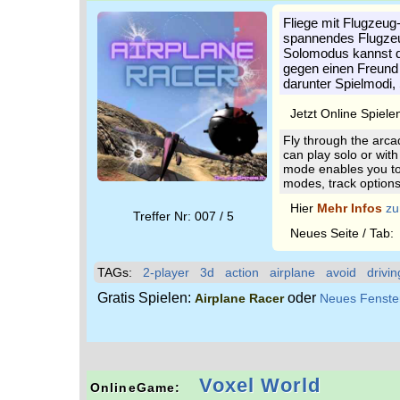
Fliege mit Flugzeug
spannendes Flugzeug
Solomodus kannst du
gegen einen Freund 
darunter Spielmodi,
Jetzt Online Spiele
Fly through the arca
can play solo or wit
mode enables you to 
modes, track options
Hier
Mehr Infos
zu
Treffer Nr: 007 / 5
Neues Seite / Tab
TAGs:
2-player
3d
action
airplane
avoid
drivin
Gratis Spielen:
oder
Airplane Racer
Neues Fenste
Voxel World
OnlineGame: