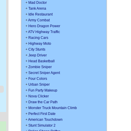
+
Mad Doctor
+
Tank Arena
+
Idle Restaurant
+
Army Combat
+
Hero Dragon Power
+
ATV Highway Traffic
+
Racing Cars
+
Highway Moto
+
City Stunts
+
Jeep Driver
+
Head Basketball
+
Zombie Sniper
+
Secret Sniper Agent
+
Four Colors
+
Urban Sniper
+
Fun Party Makeup
+
Nova Clicker
+
Draw the Car Path
+
Monster Truck Mountain Climb
+
Perfect First Date
+
American Touchdown
+
Stunt Simulator 2