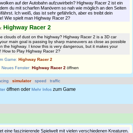
ubwolken auf der Autobahn aufzuwirbeln? Highway Racer 2 ist ein
 dem du mit scharfen Manövern so nah wie möglich an den Seiten
ährst. Ich weiß, das ist sehr gefährlich, aber es treibt dein
he! Wie spielt man Highway Racer 2?
Highway Racer 2
n:
se clouds of dust on the highway? Highway Racer 2 is a 3D car
your main goal is passing by sharp maneuvers as close as possible
on the highway. I know this is very dangerous, but it makes your
t! How to Play Highway Racer 2?
m Game:
Highway Racer 2
:
Neues Fenster:
Highway Racer 2
öffnen
acing
simulator
speed
traffic
öffnen oder
zum Game
ter
Mehr Infos
et eine faszinierende Spielwelt mit vielen verschiedenen Kreaturen.