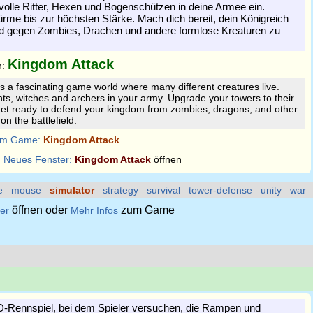
lle Ritter, Hexen und Bogenschützen in deine Armee ein.
rme bis zur höchsten Stärke. Mach dich bereit, dein Königreich
ld gegen Zombies, Drachen und andere formlose Kreaturen zu
Kingdom Attack
n:
s a fascinating game world where many different creatures live.
hts, witches and archers in your army. Upgrade your towers to their
get ready to defend your kingdom from zombies, dragons, and other
n the battlefield.
m Game:
Kingdom Attack
:
Neues Fenster:
Kingdom Attack
öffnen
e
mouse
simulator
strategy
survival
tower-defense
unity
war
öffnen oder
zum Game
er
Mehr Infos
 3D-Rennspiel, bei dem Spieler versuchen, die Rampen und