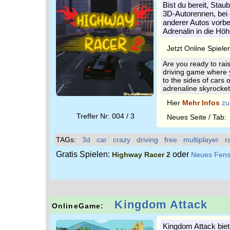
Bist du bereit, Sta
3D-Autorennen, bei
anderer Autos vorbeif
Adrenalin in die Hö
Jetzt Online Spiele
Are you ready to rai
driving game where 
to the sides of cars 
adrenaline skyrocke
Hier
Mehr Infos
zu
Treffer Nr: 004 / 3
Neues Seite / Tab
TAGs:
3d
car
crazy
driving
free
multiplayer
r
Gratis Spielen:
oder
Highway Racer 2
Neues Fens
Kingdom Attack
OnlineGame:
Kingdom Attack biet