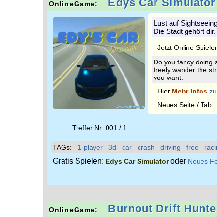
Edys Car Simulator
OnlineGame:
Lust auf Sightseein
Die Stadt gehört di
Jetzt Online Spiele
Do you fancy doing 
freely wander the str
you want.
Hier
Mehr Infos
zu
Neues Seite / Tab
Treffer Nr: 001 / 1
TAGs:
1-player
3d
car
crash
driving
free
raci
Gratis Spielen:
oder
Edys Car Simulator
Neues Fe
Burnout Drift Hunte
OnlineGame: