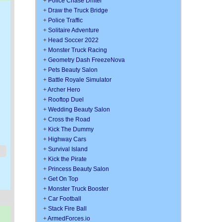
+
Police Chase Drifter
+
Draw the Truck Bridge
+
Police Traffic
+
Solitaire Adventure
+
Head Soccer 2022
+
Monster Truck Racing
+
Geometry Dash FreezeNova
+
Pets Beauty Salon
+
Battle Royale Simulator
+
Archer Hero
+
Rooftop Duel
+
Wedding Beauty Salon
+
Cross the Road
+
Kick The Dummy
+
Highway Cars
+
Survival Island
+
Kick the Pirate
+
Princess Beauty Salon
+
Get On Top
+
Monster Truck Booster
+
Car Football
+
Stack Fire Ball
+
ArmedForces.io