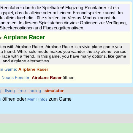
-Rennfahrer durch die Spielhallen! Flugzeug-Rennfahrer ist ein
spiel, das du alleine oder mit einem Freund spielen kannst. Im
 allein durch die Lüfte streifen, im Versus-Modus kannst du
antreten. In diesem Spiel stehen dir viele Optionen zur Verfügung,
 Streckenoptionen und Flugzeugalternativen.
Airplane Racer
n:
des with Airplane Racer! Airplane Racer is a vivid plane game you
h a friend. While solo mode makes you wander the sky alone, versus
race with a friend. In this game, you have many options, like game
, and airplane alternatives.
m Game:
Airplane Racer
:
Neues Fenster:
Airplane Racer
öffnen
g
flying
free
racing
simulator
öffnen oder
zum Game
r
Mehr Infos