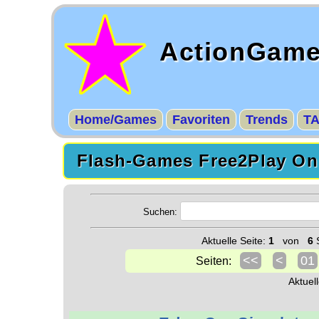
ActionGam
Home/Games
Favoriten
Trends
T
Flash-Games Free2Play Onl
Suchen:
Aktuelle Seite:
1
von
6
S
<<
<
01
Seiten:
Aktuel