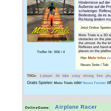
Hindernisse auf der 
Äußerste auf die Pro
schwieriger. Reflex
Bedeutung, da es auf
Richtung ändern mu
Jetzt Online Spiele
Moto Trials is a 3D 
obstacles on the plat
the utmost. As the le
Reflexes and hand-ey
places on the platfo
Treffer Nr: 006 / 4
Hier
Mehr Infos
zu
Neues Seite / Tab
TAGs:
1-player
3d
bike
crazy
driving
free
phy
Gratis Spielen:
oder
öf
Moto Trials
Neues Fenster
Airplane Racer
OnlineGame: