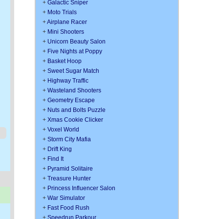
+
Galactic Sniper
+
Moto Trials
+
Airplane Racer
+
Mini Shooters
+
Unicorn Beauty Salon
+
Five Nights at Poppy
+
Basket Hoop
+
Sweet Sugar Match
+
Highway Traffic
+
Wasteland Shooters
+
Geometry Escape
+
Nuts and Bolts Puzzle
+
Xmas Cookie Clicker
+
Voxel World
+
Storm City Mafia
+
Drift King
+
Find It
+
Pyramid Solitaire
+
Treasure Hunter
+
Princess Influencer Salon
+
War Simulator
+
Fast Food Rush
+
Speedrun Parkour