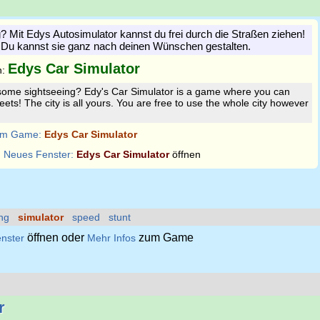
g? Mit Edys Autosimulator kannst du frei durch die Straßen ziehen!
r. Du kannst sie ganz nach deinen Wünschen gestalten.
Edys Car Simulator
n:
some sightseeing? Edy's Car Simulator is a game where you can
eets! The city is all yours. You are free to use the whole city however
m Game:
Edys Car Simulator
:
Neues Fenster:
Edys Car Simulator
öffnen
ng
simulator
speed
stunt
öffnen oder
zum Game
nster
Mehr Infos
r