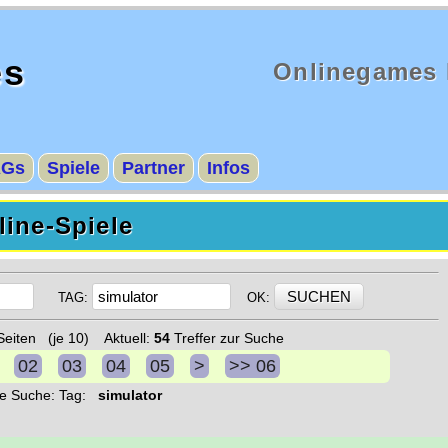
es
Onlinegames 
AGs
Spiele
Partner
Infos
ine-Spiele
TAG:
OK:
eiten (je 10) Aktuell:
54
Treffer zur Suche
02
03
04
05
>
>> 06
le Suche: Tag:
simulator