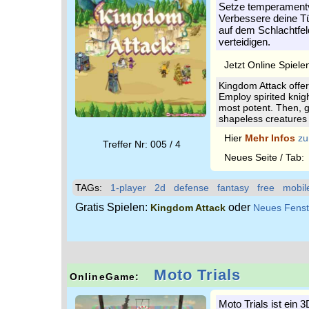
Setze temperamentvo
Verbessere deine Tü
auf dem Schlachtfe
verteidigen.
Jetzt Online Spiele
Kingdom Attack offer
Employ spirited knig
most potent. Then, 
shapeless creatures o
Hier
Mehr Infos
zu
Treffer Nr: 005 / 4
Neues Seite / Tab
TAGs:
1-player
2d
defense
fantasy
free
mobil
Gratis Spielen:
oder
Kingdom Attack
Neues Fenst
Moto Trials
OnlineGame:
Moto Trials ist ein