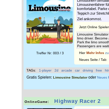
Limousinen-Simulator
Limousinenfahrer fü
komfortabel. Parke 
Teppich zur Stretchl
Ziel ankommst.
Jetzt Online Spiele
Limousine Simulator 
limo driver. Become 
Park the limo smooth
Passengers are waitin
Hier
Mehr Infos
zu
Treffer Nr: 003 / 3
Neues Seite / Tab
TAGs:
1-player
2d
arcade
car
driving
free
ht
Gratis Spielen:
oder
Limousine Simulator
Neues 
Highway Racer 2
OnlineGame: