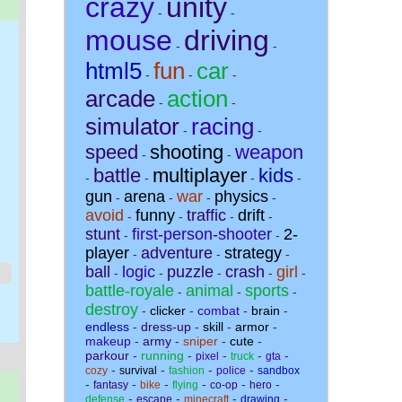
crazy
unity
-
-
mouse
driving
-
-
html5
fun
car
-
-
-
arcade
action
-
-
simulator
racing
-
-
speed
shooting
weapon
-
-
battle
multiplayer
kids
-
-
-
-
gun
arena
war
physics
-
-
-
-
avoid
funny
traffic
drift
-
-
-
-
stunt
first-person-shooter
2-
-
-
player
adventure
strategy
-
-
-
ball
logic
puzzle
crash
girl
-
-
-
-
-
battle-royale
animal
sports
-
-
-
destroy
-
clicker
-
combat
-
brain
-
endless
-
dress-up
-
skill
-
armor
-
makeup
-
army
-
sniper
-
cute
-
parkour
-
running
-
-
-
-
pixel
truck
gta
-
-
-
-
cozy
survival
fashion
police
sandbox
-
-
-
-
-
-
fantasy
bike
flying
co-op
hero
-
-
-
-
defense
escape
minecraft
drawing