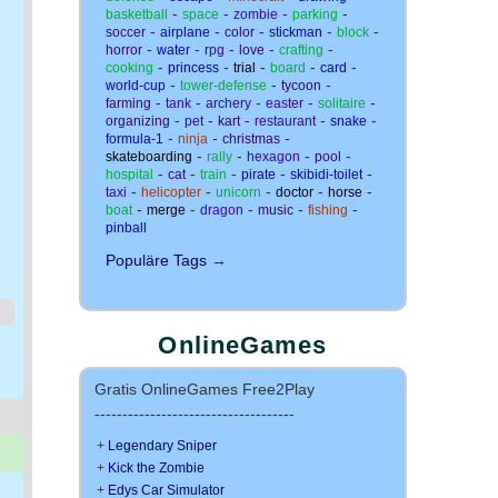
-
-
-
-
basketball
space
zombie
parking
-
-
-
-
-
soccer
airplane
color
stickman
block
-
-
-
-
-
horror
water
rpg
love
crafting
-
-
-
-
-
cooking
princess
trial
board
card
-
-
-
world-cup
tower-defense
tycoon
-
-
-
-
-
farming
tank
archery
easter
solitaire
-
-
-
-
-
organizing
pet
kart
restaurant
snake
-
-
-
formula-1
ninja
christmas
-
-
-
-
skateboarding
rally
hexagon
pool
-
-
-
-
-
hospital
cat
train
pirate
skibidi-toilet
-
-
-
-
-
taxi
helicopter
unicorn
doctor
horse
-
-
-
-
-
boat
merge
dragon
music
fishing
pinball
Populäre Tags
→
OnlineGames
Gratis OnlineGames Free2Play
------------------------------------
+
Legendary Sniper
+
Kick the Zombie
+
Edys Car Simulator