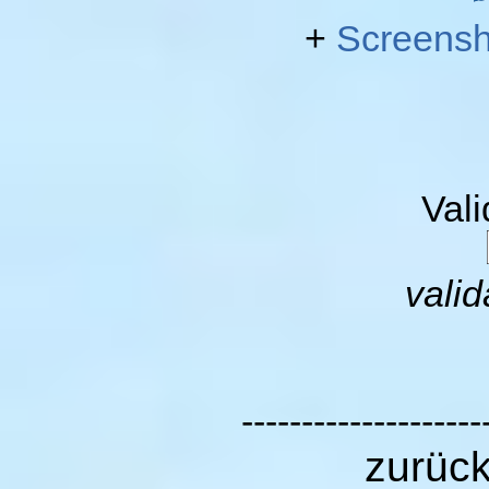
+
Screensh
Val
valid
--------------------
zurüc