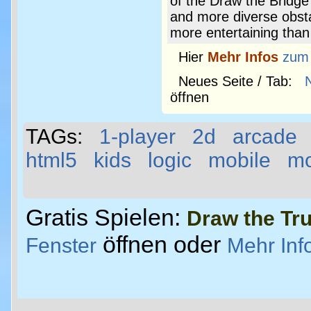
of the Draw the Bridg
and more diverse obsta
more entertaining than
Hier
Mehr Infos
zum
Neues Seite / Tab:
öffnen
TAGs:
1-player
2d
arcade
html5
kids
logic
mobile
m
Gratis Spielen:
Draw the Tr
öffnen oder
Fenster
Mehr Inf