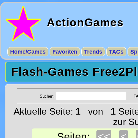
ActionGames
Home/Games
Favoriten
Trends
TAGs
Sp
Flash-Games Free2Pl
Suchen:
T
Aktuelle Seite:
1
von
1
Seit
zur S
<<
<
Seiten: