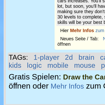
cars increases. You'll 
lot, but soon, you'll ha
making sure they don’t 
30 levels to complete, 
skills will be your best
Hier
Mehr Infos
zum
Neues Seite / Tab:
öffnen
TAGs:
1-player
2d
brain
c
kids
logic
mobile
mouse
p
Gratis Spielen:
Draw the Ca
öffnen oder
zum 
Mehr Infos