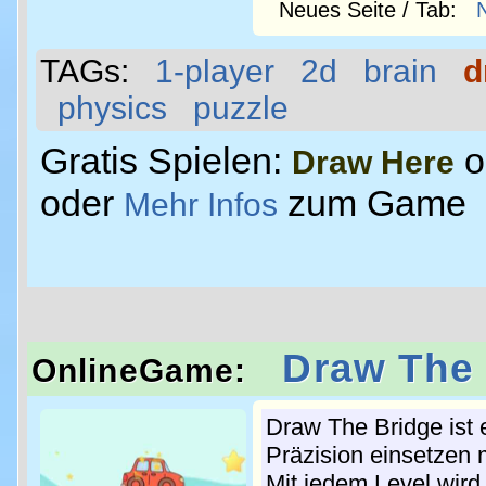
Neues Seite / Tab:
TAGs:
1-player
2d
brain
d
physics
puzzle
Gratis Spielen:
o
Draw Here
oder
zum Game
Mehr Infos
Draw The 
OnlineGame:
Draw The Bridge ist 
Präzision einsetzen 
Mit jedem Level wird