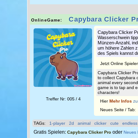
Capybara Clicker P
OnlineGame:
Capybara Clicker Pro
Wasserschwein tip
Münzen-Anzahl, inde
um höhere Zahlen zu
des Spiels kannst d
Jetzt Online Spiele
Capybara Clicker Pro
to collect Capybara 
animal every second a
game is to tap and e
characters!
Treffer Nr: 005 / 4
Hier
Mehr Infos
zu
Neues Seite / Tab
TAGs:
1-player
2d
animal
clicker
cute
endless
Gratis Spielen:
oder
Capybara Clicker Pro
Neues 