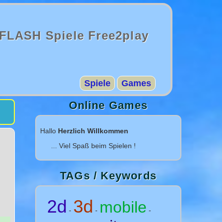
FLASH Spiele Free2play
Spiele
Games
Online Games
Hallo
Herzlich Willkommen
... Viel Spaß beim Spielen !
TAGs / Keywords
2d
3d
mobile
-
-
-