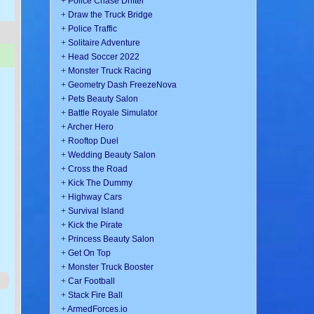
+
Police Chase Drifter
+
Draw the Truck Bridge
+
Police Traffic
+
Solitaire Adventure
+
Head Soccer 2022
+
Monster Truck Racing
+
Geometry Dash FreezeNova
+
Pets Beauty Salon
+
Battle Royale Simulator
+
Archer Hero
+
Rooftop Duel
+
Wedding Beauty Salon
+
Cross the Road
+
Kick The Dummy
+
Highway Cars
+
Survival Island
+
Kick the Pirate
+
Princess Beauty Salon
+
Get On Top
+
Monster Truck Booster
+
Car Football
+
Stack Fire Ball
+
ArmedForces.io