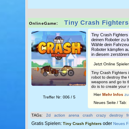
Tiny Crash Fighters
OnlineGame:
Tiny Crash Fighters 
deinen Roboter zu b
Wähle dein Fahrzeug
Roboter kämpfen aut
in diesem zerstörer
Jetzt Online Spiele
Tiny Crash Fighters 
robot to destroy the
weapons and go to the
do is to create your 
Hier
Mehr Infos
zu
Treffer Nr: 006 / 5
Neues Seite / Tab
TAGs:
2d
action
arena
crash
crazy
destroy
f
Gratis Spielen:
oder
Tiny Crash Fighters
Neues F