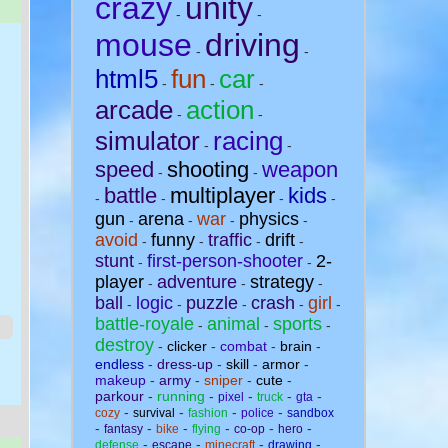
crazy
unity
-
-
mouse
driving
-
-
html5
fun
car
-
-
-
arcade
action
-
-
simulator
racing
-
-
speed
shooting
weapon
-
-
battle
multiplayer
kids
-
-
-
-
gun
arena
war
physics
-
-
-
-
avoid
funny
traffic
drift
-
-
-
-
stunt
first-person-shooter
2-
-
-
player
adventure
strategy
-
-
-
ball
logic
puzzle
crash
girl
-
-
-
-
-
battle-royale
animal
sports
-
-
-
destroy
-
clicker
-
combat
-
brain
-
endless
-
dress-up
-
skill
-
armor
-
makeup
-
army
-
sniper
-
cute
-
parkour
-
running
-
-
-
-
pixel
truck
gta
-
-
-
-
cozy
survival
fashion
police
sandbox
-
-
-
-
-
-
fantasy
bike
flying
co-op
hero
-
-
-
-
defense
escape
minecraft
drawing