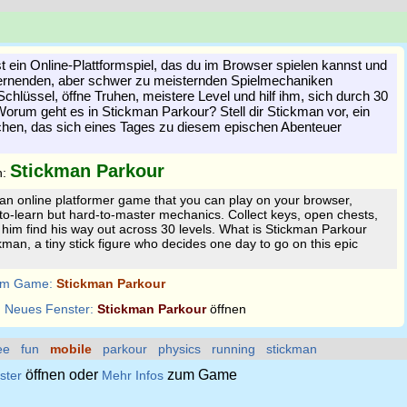
t ein Online-Plattformspiel, das du im Browser spielen kannst und
rlernenden, aber schwer zu meisternden Spielmechaniken
chlüssel, öffne Truhen, meistere Level und hilf ihm, sich durch 30
orum geht es in Stickman Parkour? Stell dir Stickman vor, ein
chen, das sich eines Tages zu diesem epischen Abenteuer
Stickman Parkour
n:
an online platformer game that you can play on your browser,
o-learn but hard-to-master mechanics. Collect keys, open chests,
 him find his way out across 30 levels. What is Stickman Parkour
man, a tiny stick figure who decides one day to go on this epic
m Game:
Stickman Parkour
:
Neues Fenster:
Stickman Parkour
öffnen
ee
fun
mobile
parkour
physics
running
stickman
öffnen oder
zum Game
ster
Mehr Infos