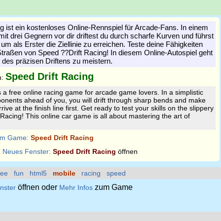
g ist ein kostenloses Online-Rennspiel für Arcade-Fans. In einem
it drei Gegnern vor dir driftest du durch scharfe Kurven und führst
m als Erster die Ziellinie zu erreichen. Teste deine Fähigkeiten
Straßen von Speed ??Drift Racing! In diesem Online-Autospiel geht
 des präzisen Driftens zu meistern.
Speed Drift Racing
n:
s a free online racing game for arcade game lovers. In a simplistic
ponents ahead of you, you will drift through sharp bends and make
ve at the finish line first. Get ready to test your skills on the slippery
Racing! This online car game is all about mastering the art of
m Game:
Speed Drift Racing
:
Neues Fenster:
Speed Drift Racing
öffnen
ree
fun
html5
mobile
racing
speed
öffnen oder
zum Game
nster
Mehr Infos