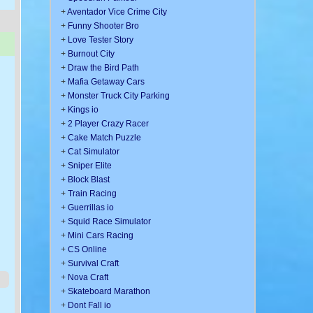
+
Aventador Vice Crime City
+
Funny Shooter Bro
+
Love Tester Story
+
Burnout City
+
Draw the Bird Path
+
Mafia Getaway Cars
+
Monster Truck City Parking
+
Kings io
+
2 Player Crazy Racer
+
Cake Match Puzzle
+
Cat Simulator
+
Sniper Elite
+
Block Blast
+
Train Racing
+
Guerrillas io
+
Squid Race Simulator
+
Mini Cars Racing
+
CS Online
+
Survival Craft
+
Nova Craft
+
Skateboard Marathon
+
Dont Fall io