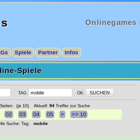
es
Onlinegames 
AGs
Spiele
Partner
Infos
ine-Spiele
TAG:
OK:
Seiten (je 10) Aktuell:
94
Treffer zur Suche
02
03
04
05
>
>> 10
elle Suche: Tag:
mobile