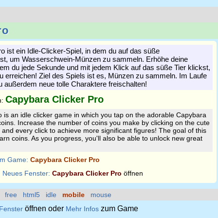
ro
 ist ein Idle-Clicker-Spiel, in dem du auf das süße
pst, um Wasserschwein-Münzen zu sammeln. Erhöhe deine
m du jede Sekunde und mit jedem Klick auf das süße Tier klickst,
 erreichen! Ziel des Spiels ist es, Münzen zu sammeln. Im Laufe
u außerdem neue tolle Charaktere freischalten!
Capybara Clicker Pro
n:
 is an idle clicker game in which you tap on the adorable Capybara
coins. Increase the number of coins you make by clicking on the cute
nd every click to achieve more significant figures! The goal of this
arn coins. As you progress, you'll also be able to unlock new great
m Game:
Capybara Clicker Pro
:
Neues Fenster:
Capybara Clicker Pro
öffnen
free
html5
idle
mobile
mouse
öffnen oder
zum Game
Fenster
Mehr Infos