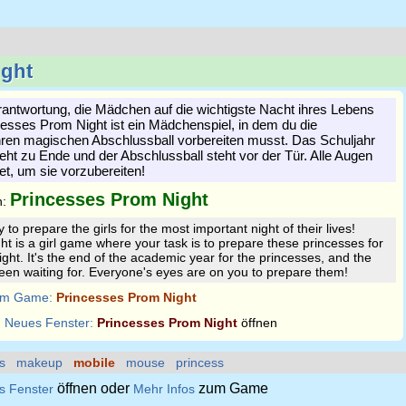
ight
Verantwortung, die Mädchen auf die wichtigste Nacht ihres Lebens
cesses Prom Night ist ein Mädchenspiel, in dem du die
hren magischen Abschlussball vorbereiten musst. Das Schuljahr
eht zu Ende und der Abschlussball steht vor der Tür. Alle Augen
tet, um sie vorzubereiten!
Princesses Prom Night
n:
ty to prepare the girls for the most important night of their lives!
t is a girl game where your task is to prepare these princesses for
ght. It's the end of the academic year for the princesses, and the
een waiting for. Everyone's eyes are on you to prepare them!
m Game:
Princesses Prom Night
:
Neues Fenster:
Princesses Prom Night
öffnen
s
makeup
mobile
mouse
princess
öffnen oder
zum Game
s Fenster
Mehr Infos