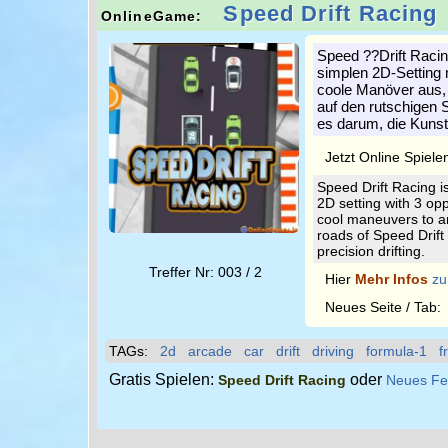
Speed Drift Racing
OnlineGame:
Speed ??Drift Racin
simplen 2D-Setting m
coole Manöver aus, u
auf den rutschigen 
es darum, die Kunst
Jetzt Online Spiele
Speed Drift Racing i
2D setting with 3 op
cool maneuvers to arri
roads of Speed Drift 
precision drifting.
Treffer Nr: 003 / 2
Hier
Mehr Infos
zu
Neues Seite / Tab
TAGs:
2d
arcade
car
drift
driving
formula-1
f
Gratis Spielen:
oder
Speed Drift Racing
Neues Fe