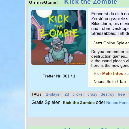
Kick the Zombie
OnlineGame:
Erinnerst du dich n
Zerstörungsspiele 
Bildschirm, bis er v
und früher Desktop-
Stressabbau: Tritt 
Jetzt Online Spiele
Do you remember com
destruction games...
a thousand pieces vir
here is the new gener
Hier
Mehr Infos
zu
Treffer Nr: 001 / 1
Neues Seite / Tab
TAGs:
1-player
2d
clicker
crazy
destroy
free
Gratis Spielen:
oder
Kick the Zombie
Neues Fens