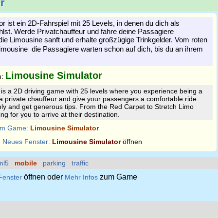
r
 ist ein 2D-Fahrspiel mit 25 Levels, in denen du dich als
hlst. Werde Privatchauffeur und fahre deine Passagiere
die Limousine sanft und erhalte großzügige Trinkgelder. Vom roten
imousine  die Passagiere warten schon auf dich, bis du an ihrem
Limousine Simulator
n:
is a 2D driving game with 25 levels where you experience being a
a private chauffeur and give your passengers a comfortable ride.
ly and get generous tips. From the Red Carpet to Stretch Limo
g for you to arrive at their destination.
m Game:
Limousine Simulator
:
Neues Fenster:
Limousine Simulator
öffnen
ml5
mobile
parking
traffic
öffnen oder
zum Game
Fenster
Mehr Infos