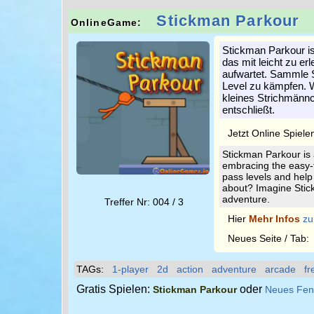
Stickman Parkour
OnlineGame:
Stickman Parkour is
das mit leicht zu e
aufwartet. Sammle S
Level zu kämpfen. W
kleines Strichmänn
entschließt.
Jetzt Online Spiele
Stickman Parkour is 
embracing the easy-t
pass levels and help
about? Imagine Stick
adventure.
Treffer Nr: 004 / 3
Hier
Mehr Infos
zu
Neues Seite / Tab
TAGs:
1-player
2d
action
adventure
arcade
fr
Gratis Spielen:
oder
Stickman Parkour
Neues Fen