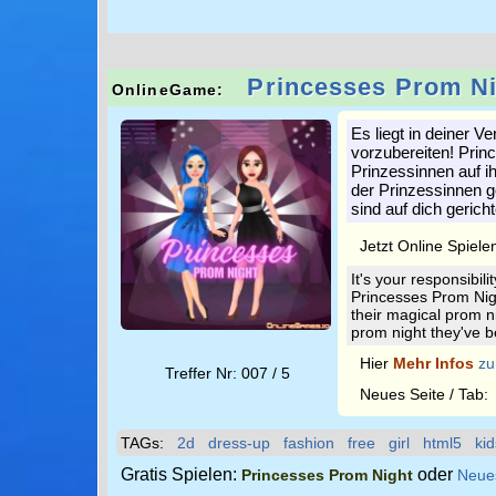
Princesses Prom N
OnlineGame:
Es liegt in deiner 
vorzubereiten! Prin
Prinzessinnen auf i
der Prinzessinnen g
sind auf dich gerich
Jetzt Online Spiele
It's your responsibili
Princesses Prom Nigh
their magical prom ni
prom night they've b
Hier
Mehr Infos
zu
Treffer Nr: 007 / 5
Neues Seite / Tab
TAGs:
2d
dress-up
fashion
free
girl
html5
kid
Gratis Spielen:
oder
Princesses Prom Night
Neue