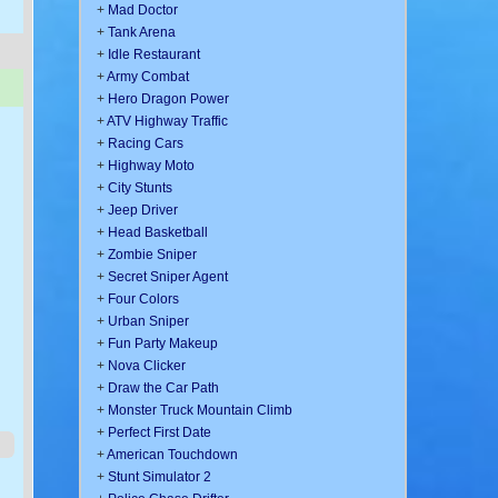
+
Mad Doctor
+
Tank Arena
+
Idle Restaurant
+
Army Combat
+
Hero Dragon Power
+
ATV Highway Traffic
+
Racing Cars
+
Highway Moto
+
City Stunts
+
Jeep Driver
+
Head Basketball
+
Zombie Sniper
+
Secret Sniper Agent
+
Four Colors
+
Urban Sniper
+
Fun Party Makeup
+
Nova Clicker
+
Draw the Car Path
+
Monster Truck Mountain Climb
+
Perfect First Date
+
American Touchdown
+
Stunt Simulator 2