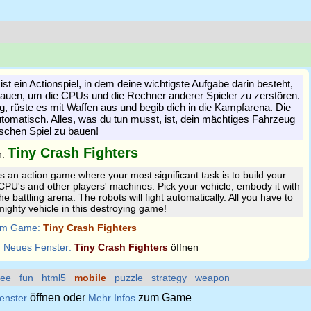
ist ein Actionspiel, in dem deine wichtigste Aufgabe darin besteht,
auen, um die CPUs und die Rechner anderer Spieler zu zerstören.
, rüste es mit Waffen aus und begib dich in die Kampfarena. Die
omatisch. Alles, was du tun musst, ist, dein mächtiges Fahrzeug
ischen Spiel zu bauen!
Tiny Crash Fighters
n:
is an action game where your most significant task is to build your
 CPU's and other players' machines. Pick your vehicle, embody it with
 battling arena. The robots will fight automatically. All you have to
mighty vehicle in this destroying game!
m Game:
Tiny Crash Fighters
:
Neues Fenster:
Tiny Crash Fighters
öffnen
ree
fun
html5
mobile
puzzle
strategy
weapon
öffnen oder
zum Game
enster
Mehr Infos