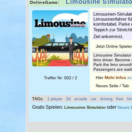
Limousine Simulato
OnlineGame:
Limousinen-Simulator
Limousinenfahrer fü
komfortabel. Parke 
Teppich zur Stretchl
Ziel ankommst.
Jetzt Online Spiele
Limousine Simulator 
limo driver. Become 
Park the limo smooth
Passengers are waitin
Hier
Mehr Infos
zu
Treffer Nr: 002 / 2
Neues Seite / Tab
TAGs:
1-player
2d
arcade
car
driving
free
ht
Gratis Spielen:
oder
Limousine Simulator
Neues 