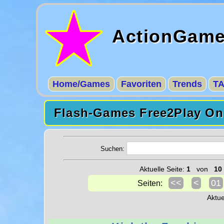
ActionGam
Home/Games
Favoriten
Trends
T
Flash-Games Free2Play Onl
Suchen:
Aktuelle Seite:
1
von
10
<<
<
01
Seiten:
Aktu