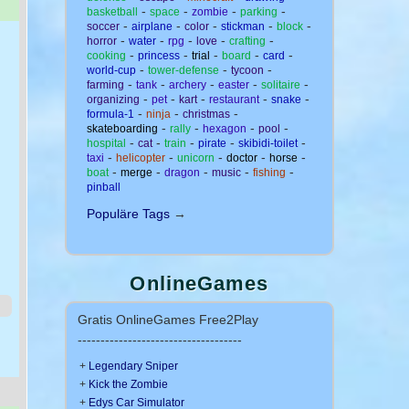
-
-
-
-
basketball
space
zombie
parking
-
-
-
-
-
soccer
airplane
color
stickman
block
-
-
-
-
-
horror
water
rpg
love
crafting
-
-
-
-
-
cooking
princess
trial
board
card
-
-
-
world-cup
tower-defense
tycoon
-
-
-
-
-
farming
tank
archery
easter
solitaire
-
-
-
-
-
organizing
pet
kart
restaurant
snake
-
-
-
formula-1
ninja
christmas
-
-
-
-
skateboarding
rally
hexagon
pool
-
-
-
-
-
hospital
cat
train
pirate
skibidi-toilet
-
-
-
-
-
taxi
helicopter
unicorn
doctor
horse
-
-
-
-
-
boat
merge
dragon
music
fishing
pinball
Populäre Tags
→
OnlineGames
Gratis OnlineGames Free2Play
------------------------------------
+
Legendary Sniper
+
Kick the Zombie
+
Edys Car Simulator