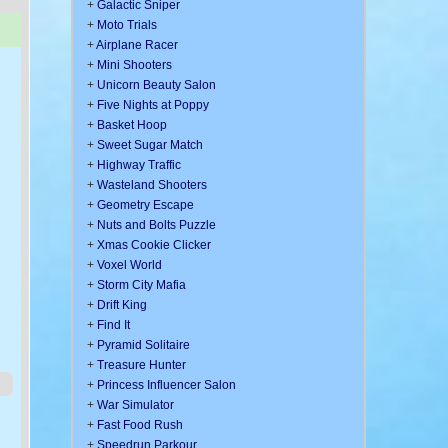
+
Galactic Sniper
+
Moto Trials
+
Airplane Racer
+
Mini Shooters
+
Unicorn Beauty Salon
+
Five Nights at Poppy
+
Basket Hoop
+
Sweet Sugar Match
+
Highway Traffic
+
Wasteland Shooters
+
Geometry Escape
+
Nuts and Bolts Puzzle
+
Xmas Cookie Clicker
+
Voxel World
+
Storm City Mafia
+
Drift King
+
Find It
+
Pyramid Solitaire
+
Treasure Hunter
+
Princess Influencer Salon
+
War Simulator
+
Fast Food Rush
+
Speedrun Parkour