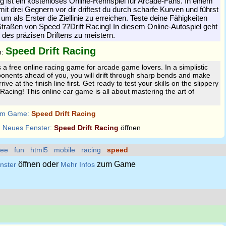
g ist ein kostenloses Online-Rennspiel für Arcade-Fans. In einem
it drei Gegnern vor dir driftest du durch scharfe Kurven und führst
m als Erster die Ziellinie zu erreichen. Teste deine Fähigkeiten
Straßen von Speed ??Drift Racing! In diesem Online-Autospiel geht
 des präzisen Driftens zu meistern.
Speed Drift Racing
n:
s a free online racing game for arcade game lovers. In a simplistic
ponents ahead of you, you will drift through sharp bends and make
ve at the finish line first. Get ready to test your skills on the slippery
Racing! This online car game is all about mastering the art of
m Game:
Speed Drift Racing
:
Neues Fenster:
Speed Drift Racing
öffnen
ree
fun
html5
mobile
racing
speed
öffnen oder
zum Game
nster
Mehr Infos