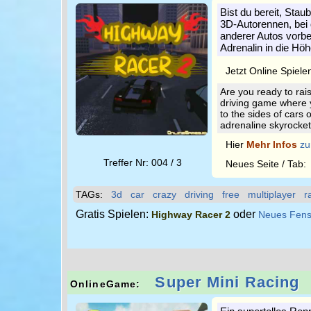
Bist du bereit, Sta
3D-Autorennen, bei
anderer Autos vorbeif
Adrenalin in die Hö
Jetzt Online Spiele
Are you ready to rai
driving game where 
to the sides of cars 
adrenaline skyrocke
Hier
Mehr Infos
zu
Treffer Nr: 004 / 3
Neues Seite / Tab
TAGs:
3d
car
crazy
driving
free
multiplayer
r
Gratis Spielen:
oder
Highway Racer 2
Neues Fens
Super Mini Racing
OnlineGame: