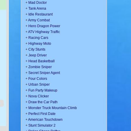
+
Mad Doctor
+
Tank Arena
+
Idle Restaurant
+
Army Combat
+
Hero Dragon Power
+
ATV Highway Traffic
+
Racing Cars
+
Highway Moto
+
City Stunts
+
Jeep Driver
+
Head Basketball
+
Zombie Sniper
+
Secret Sniper Agent
+
Four Colors
+
Urban Sniper
+
Fun Party Makeup
+
Nova Clicker
+
Draw the Car Path
+
Monster Truck Mountain Climb
+
Perfect First Date
+
American Touchdown
+
Stunt Simulator 2