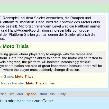
 3D-Rennspiel, bei dem Spieler versuchen, die Rampen und
Plattform zu meistern. Dabei wird die Kontrolle des Motors aufs
be gestellt. Mit fortschreitendem Level wird die Plattform immer
e und Hand-Augen-Koordination sind ebenfalls von großer
 der Plattform Stellen gibt, an denen der Spieler plötzlich die
ss.
Moto Trials
n:
driving game where players try to engage with the ramps and
form. Here, the player's ability to control the motor will be tested to
vels progress, the platform will become increasingly difficult.
e coordination are also of great importance because there will be
rm where the player must suddenly change direction.
m Game:
Moto Trials
:
Neues Fenster:
Moto Trials
öffnen
sics
simulator
speed
stunt
trial
unity
fnen oder
zum Game
Mehr Infos