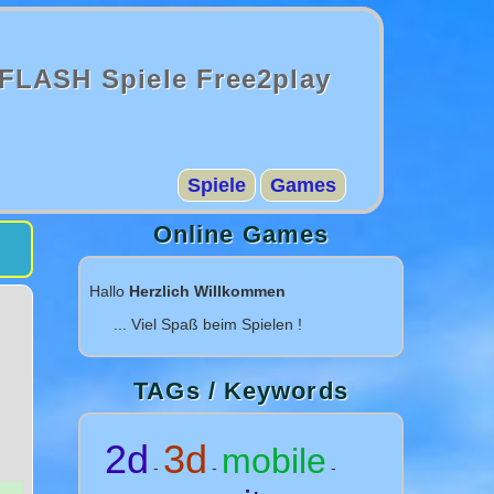
FLASH Spiele Free2play
Spiele
Games
Online Games
Hallo
Herzlich Willkommen
... Viel Spaß beim Spielen !
TAGs / Keywords
2d
3d
mobile
-
-
-