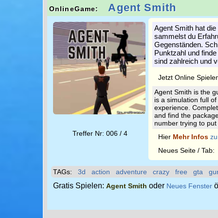
Agent Smith
OnlineGame:
Agent Smith hat die 
sammelst du Erfahr
Gegenständen. Schli
Punktzahl und finde
sind zahlreich und 
Jetzt Online Spiele
Agent Smith is the g
is a simulation full 
experience. Complet
and find the package
number trying to pu
Treffer Nr: 006 / 4
Hier
Mehr Infos
zu
Neues Seite / Tab
TAGs:
3d
action
adventure
crazy
free
gta
gu
Gratis Spielen:
oder
ö
Agent Smith
Neues Fenster