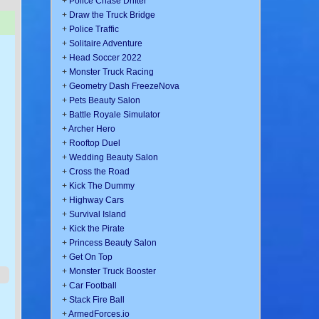
+
Police Chase Drifter
+
Draw the Truck Bridge
+
Police Traffic
+
Solitaire Adventure
+
Head Soccer 2022
+
Monster Truck Racing
+
Geometry Dash FreezeNova
+
Pets Beauty Salon
+
Battle Royale Simulator
+
Archer Hero
+
Rooftop Duel
+
Wedding Beauty Salon
+
Cross the Road
+
Kick The Dummy
+
Highway Cars
+
Survival Island
+
Kick the Pirate
+
Princess Beauty Salon
+
Get On Top
+
Monster Truck Booster
+
Car Football
+
Stack Fire Ball
+
ArmedForces.io