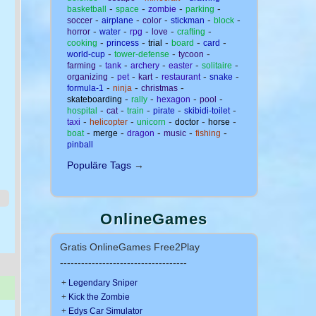
-
-
-
-
basketball
space
zombie
parking
-
-
-
-
-
soccer
airplane
color
stickman
block
-
-
-
-
-
horror
water
rpg
love
crafting
-
-
-
-
-
cooking
princess
trial
board
card
-
-
-
world-cup
tower-defense
tycoon
-
-
-
-
-
farming
tank
archery
easter
solitaire
-
-
-
-
-
organizing
pet
kart
restaurant
snake
-
-
-
formula-1
ninja
christmas
-
-
-
-
skateboarding
rally
hexagon
pool
-
-
-
-
-
hospital
cat
train
pirate
skibidi-toilet
-
-
-
-
-
taxi
helicopter
unicorn
doctor
horse
-
-
-
-
-
boat
merge
dragon
music
fishing
pinball
Populäre Tags
→
OnlineGames
Gratis OnlineGames Free2Play
------------------------------------
+
Legendary Sniper
+
Kick the Zombie
+
Edys Car Simulator