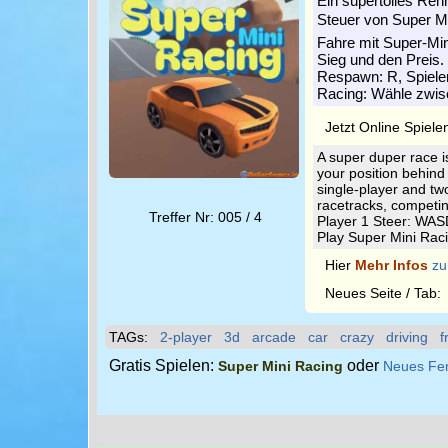
Ein supertolles Ren
Steuer von Super Mi
Fahre mit Super-Mi
Sieg und den Preis.
Respawn: R, Spieler
Racing: Wähle zwis
Jetzt Online Spiele
A super duper race i
your position behind
single-player and tw
racetracks, competin
Treffer Nr: 005 / 4
Player 1 Steer: WAS
Play Super Mini Raci
Hier
Mehr Infos
zu
Neues Seite / Tab
TAGs:
2-player
3d
arcade
car
crazy
driving
f
Gratis Spielen:
oder
Super Mini Racing
Neues Fe