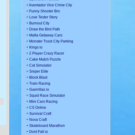
+
Aventador Vice Crime City
+
Funny Shooter Bro
+
Love Tester Story
+
Burnout City
+
Draw the Bird Path
+
Mafia Getaway Cars
+
Monster Truck City Parking
+
Kings io
+
2 Player Crazy Racer
+
Cake Match Puzzle
+
Cat Simulator
+
Sniper Elite
+
Block Blast
+
Train Racing
+
Guerrillas io
+
Squid Race Simulator
+
Mini Cars Racing
+
CS Online
+
Survival Craft
+
Nova Craft
+
Skateboard Marathon
+
Dont Fall io