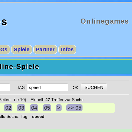
es
Onlinegames 
AGs
Spiele
Partner
Infos
ine-Spiele
TAG:
OK:
eiten (je 10) Aktuell:
47
Treffer zur Suche
02
03
04
05
>
>> 05
elle Suche: Tag:
speed