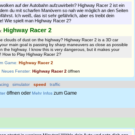
ubwolken auf der Autobahn aufzuwirbeln? Highway Racer 2 ist ein
 dem du mit scharfen Manövern so nah wie möglich an den Seiten
ährst. Ich weiß, das ist sehr gefährlich, aber es treibt dein
he! Wie spielt man Highway Racer 2?
Highway Racer 2
n:
se clouds of dust on the highway? Highway Racer 2 is a 3D car
your main goal is passing by sharp maneuvers as close as possible
on the highway. I know this is very dangerous, but it makes your
t! How to Play Highway Racer 2?
m Game:
Highway Racer 2
:
Neues Fenster:
Highway Racer 2
öffnen
acing
simulator
speed
traffic
öffnen oder
zum Game
ter
Mehr Infos