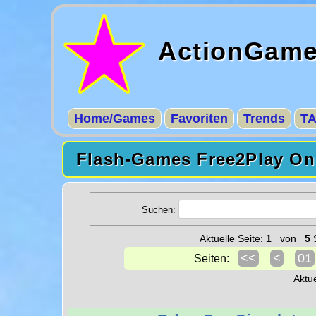
ActionGam
Home/Games
Favoriten
Trends
T
Flash-Games Free2Play Onl
Suchen:
Aktuelle Seite:
1
von
5
S
<<
<
01
Seiten:
Aktu