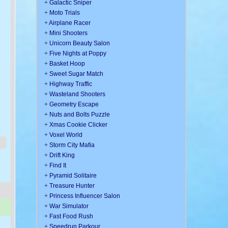
+
Galactic Sniper
+
Moto Trials
+
Airplane Racer
+
Mini Shooters
+
Unicorn Beauty Salon
+
Five Nights at Poppy
+
Basket Hoop
+
Sweet Sugar Match
+
Highway Traffic
+
Wasteland Shooters
+
Geometry Escape
+
Nuts and Bolts Puzzle
+
Xmas Cookie Clicker
+
Voxel World
+
Storm City Mafia
+
Drift King
+
Find It
+
Pyramid Solitaire
+
Treasure Hunter
+
Princess Influencer Salon
+
War Simulator
+
Fast Food Rush
+
Speedrun Parkour