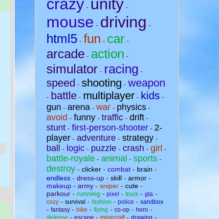
crazy
unity
-
-
mouse
driving
-
-
html5
fun
car
-
-
-
arcade
action
-
-
simulator
racing
-
-
speed
shooting
weapon
-
-
battle
multiplayer
kids
-
-
-
-
gun
arena
war
physics
-
-
-
-
avoid
funny
traffic
drift
-
-
-
-
stunt
first-person-shooter
2-
-
-
player
adventure
strategy
-
-
-
ball
logic
puzzle
crash
girl
-
-
-
-
-
battle-royale
animal
sports
-
-
-
destroy
-
clicker
-
combat
-
brain
-
endless
-
dress-up
-
skill
-
armor
-
makeup
-
army
-
sniper
-
cute
-
parkour
-
running
-
-
-
-
pixel
truck
gta
-
-
-
-
cozy
survival
fashion
police
sandbox
-
-
-
-
-
-
fantasy
bike
flying
co-op
hero
-
-
-
-
defense
escape
minecraft
drawing