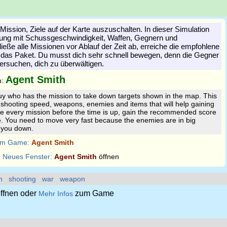
Mission, Ziele auf der Karte auszuschalten. In dieser Simulation
ung mit Schussgeschwindigkeit, Waffen, Gegnern und
eße alle Missionen vor Ablauf der Zeit ab, erreiche die empfohlene
 das Paket. Du musst dich sehr schnell bewegen, denn die Gegner
versuchen, dich zu überwältigen.
Agent Smith
n:
uy who has the mission to take down targets shown in the map. This
of shooting speed, weapons, enemies and items that will help gaining
e every mission before the time is up, gain the recommended score
. You need to move very fast because the enemies are in big
t you down.
m Game:
Agent Smith
:
Neues Fenster:
Agent Smith
öffnen
n
shooting
war
weapon
ffnen oder
zum Game
Mehr Infos