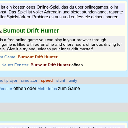
 ist ein kostenloses Online-Spiel, das du über onlinegames.io im
st. Das Spiel ist voller Adrenalin und bietet stundenlange, rasante
aller Spielstärken. Probiere es aus und entfessele deinen inneren
Burnout Drift Hunter
n:
 is a free online game you can play in your browser through
game is filled with adrenaline and offers hours of furious driving for
evels. Give it a try and unleash your inner drift master!
m Game:
Burnout Drift Hunter
:
Neues Fenster:
Burnout Drift Hunter
öffnen
ultiplayer
simulator
speed
stunt
unity
öffnen oder
zum Game
enster
Mehr Infos