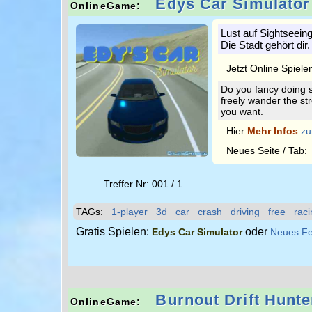
Edys Car Simulator
OnlineGame:
Lust auf Sightseein
Die Stadt gehört di
Jetzt Online Spiele
Do you fancy doing 
freely wander the str
you want.
Hier
Mehr Infos
zu
Neues Seite / Tab
Treffer Nr: 001 / 1
TAGs:
1-player
3d
car
crash
driving
free
raci
Gratis Spielen:
oder
Edys Car Simulator
Neues Fe
Burnout Drift Hunte
OnlineGame: