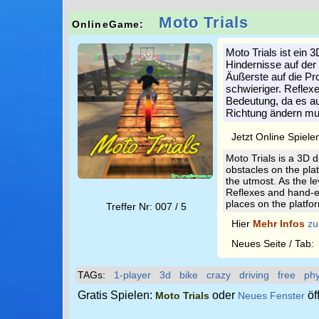
Moto Trials
OnlineGame:
Moto Trials ist ein
Hindernisse auf der 
Äußerste auf die Pro
schwieriger. Reflex
Bedeutung, da es auf
Richtung ändern mu
Jetzt Online Spiele
Moto Trials is a 3D 
obstacles on the plat
the utmost. As the le
Reflexes and hand-ey
places on the platfo
Treffer Nr: 007 / 5
Hier
Mehr Infos
zu
Neues Seite / Tab
TAGs:
1-player
3d
bike
crazy
driving
free
phy
Gratis Spielen:
oder
öf
Moto Trials
Neues Fenster