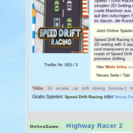
Speed ??Drift Racin
simplen 2D-Setting m
coole Manöver aus, u
auf den rutschigen 
es darum, die Kunst
Jetzt Online Spiele
Speed Drift Racing i
2D setting with 3 op
cool maneuvers to arri
roads of Speed Drift 
precision drifting.
Treffer Nr: 003 / 3
Hier
Mehr Infos
zu
Neues Seite / Tab
TAGs:
2d
arcade
car
drift
driving
formula-1
f
Gratis Spielen:
oder
Speed Drift Racing
Neues Fe
Highway Racer 2
OnlineGame: