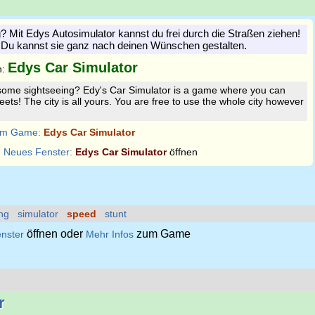
g? Mit Edys Autosimulator kannst du frei durch die Straßen ziehen!
r. Du kannst sie ganz nach deinen Wünschen gestalten.
Edys Car Simulator
n:
some sightseeing? Edy's Car Simulator is a game where you can
eets! The city is all yours. You are free to use the whole city however
m Game:
Edys Car Simulator
:
Neues Fenster:
Edys Car Simulator
öffnen
ng
simulator
speed
stunt
öffnen oder
zum Game
nster
Mehr Infos
r