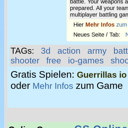
battle. Your weapons a
prepared. All your team
multiplayer battling ga
Hier
Mehr Infos
zum
Neues Seite / Tab:
TAGs:
3d
action
army
bat
shooter
free
io-games
shoo
Gratis Spielen:
Guerrillas io
oder
zum Game
Mehr Infos