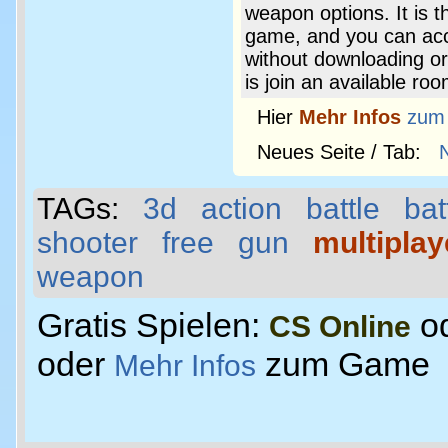
weapon options. It is t
game, and you can ac
without downloading or
is join an available roo
Hier
Mehr Infos
zum
Neues Seite / Tab:
TAGs:
3d
action
battle
bat
shooter
free
gun
multiplay
weapon
Gratis Spielen:
o
CS Online
oder
zum Game
Mehr Infos