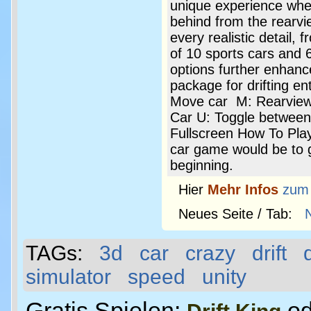
unique experience whe
behind from the rearv
every realistic detail,
of 10 sports cars and
options further enhanc
package for drifting e
Move car M: Rearview
Car U: Toggle between
Fullscreen How To Play 
car game would be to g
beginning.
Hier
Mehr Infos
zum
Neues Seite / Tab:
TAGs:
3d
car
crazy
drift
simulator
speed
unity
Gratis Spielen:
od