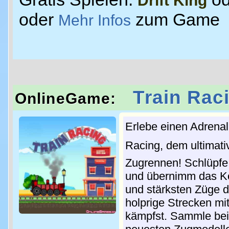
Drift King
oder
zum Game
Mehr Infos
Train Rac
OnlineGame:
Erlebe einen Adrenali
Racing, dem ultimat
Zugrennen! Schlüpfe 
und übernimm das Ko
und stärksten Züge d
holprige Strecken mi
kämpfst. Sammle bei