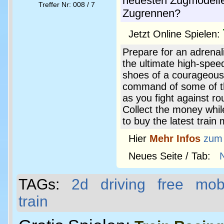
neuesten Zugmodelle
Treffer Nr: 008 / 7
Zugrennen?
Jetzt Online Spielen:
Prepare for an adrenali
the ultimate high-speed
shoes of a courageous
command of some of the
as you fight against r
Collect the money whil
to buy the latest trai
Hier
Mehr Infos
zum
Neues Seite / Tab:
TAGs:
2d
driving
free
mob
train