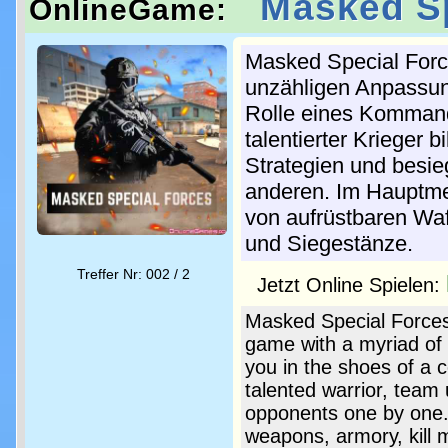
Masked Sp
OnlineGame:
Masked Special Force
unzähligen Anpassung
Rolle eines Kommand
talentierter Krieger 
Strategien und besi
anderen. Im Hauptmen
von aufrüstbaren Waf
und Siegestänze.
Treffer Nr: 002 / 2
Jetzt Online Spielen:
Masked Special Forces 
game with a myriad of
you in the shoes of a 
talented warrior, team
opponents one by one.
weapons, armory, kill 