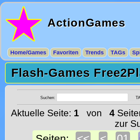
ActionGames
Home/Games
Favoriten
Trends
TAGs
Sp
Flash-Games Free2Pl
Suchen:
T
Aktuelle Seite:
1
von
4
Seite
zur S
<<
<
01
Seiten: