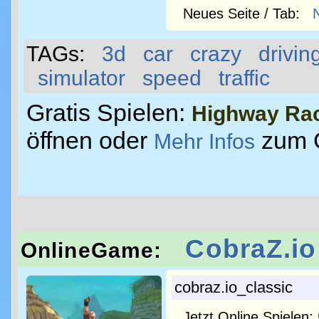
Neues Seite / Tab:
TAGs:
3d
car
crazy
drivin
simulator
speed
traffic
Gratis Spielen:
Highway Rac
öffnen oder
zum 
Mehr Infos
CobraZ.io
OnlineGame:
cobraz.io_classic
Jetzt Online Spielen: