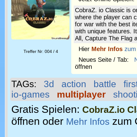
CobraZ. io Classic is
where the player can c
for war with the best
with unique features. 
All, Capture The Flag
Hier
Mehr Infos
zum
Treffer Nr: 004 / 4
Neues Seite / Tab:
öffnen
TAGs:
3d
action
battle
fir
io-games
multiplayer
shoot
Gratis Spielen:
CobraZ.io Cl
öffnen oder
zum 
Mehr Infos