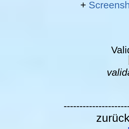
+
Screensh
Val
valid
--------------------
zurüc