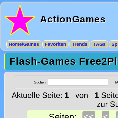
ActionGames
Home/Games
Favoriten
Trends
TAGs
Sp
Flash-Games Free2Pl
Suchen:
T
Aktuelle Seite:
1
von
1
Seit
zur S
<<
<
Seiten: