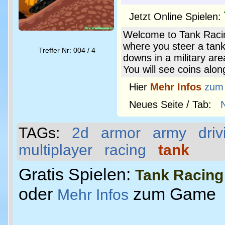
Jetzt Online Spielen:
Welcome to Tank Racin
where you steer a tank
Treffer Nr: 004 / 4
downs in a military area
You will see coins alon
Hier
Mehr Infos
zum
Neues Seite / Tab:
TAGs:
2d
armor
army
driv
multiplayer
racing
tank
Gratis Spielen:
Tank Racing
oder
zum Game
Mehr Infos