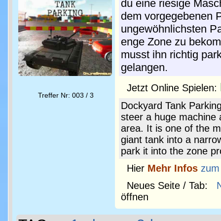
du eine riesige Masch
dem vorgegebenen Par
ungewöhnlichsten Par
enge Zone zu bekomme
musst ihn richtig pa
gelangen.
Jetzt Online Spielen:
Treffer Nr: 003 / 3
Dockyard Tank Parking
steer a huge machine an
area. It is one of the 
giant tank into a narro
park it into the zone p
Hier
Mehr Infos
zum
Neues Seite / Tab:
öffnen