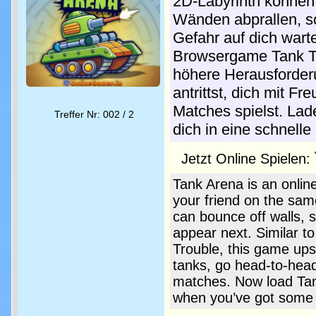
2D-Labyrinth können
Wänden abprallen, so
Gefahr auf dich wart
Browsergame Tank Tro
höhere Herausforder
antrittst, dich mit F
Matches spielst. Lad
Treffer Nr: 002 / 2
dich in eine schnelle
Jetzt Online Spielen:
Tank Arena is an onlin
your friend on the sam
can bounce off walls,
appear next. Similar 
Trouble, this game ups 
tanks, go head-to-head 
matches. Now load Tan
when you’ve got some 