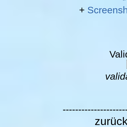
+
Screensh
Val
valid
--------------------
zurüc