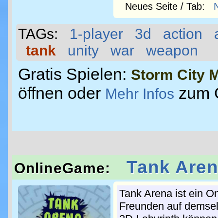
Neues Seite / Tab:
TAGs:
1-player
3d
action
tank
unity
war
weapon
Gratis Spielen:
Storm City M
öffnen oder
zum 
Mehr Infos
Tank Are
OnlineGame:
Tank Arena ist ein O
Freunden auf demsel