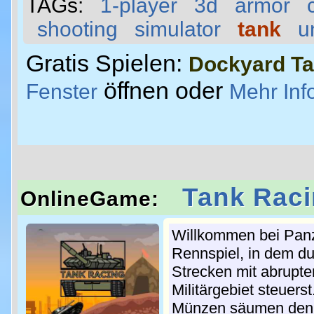
TAGs:
1-player
3d
armor
shooting
simulator
tank
u
Gratis Spielen:
Dockyard Ta
öffnen oder
Fenster
Mehr Inf
Tank Rac
OnlineGame:
Willkommen bei Panz
Rennspiel, in dem d
Strecken mit abrupte
Militärgebiet steuers
Münzen säumen den