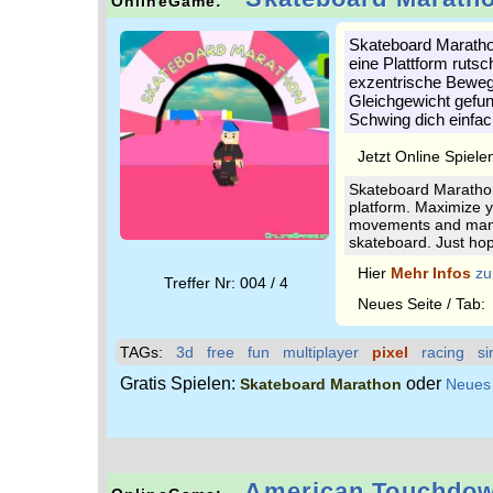
OnlineGame:
Skateboard Marathon
eine Plattform ruts
exzentrische Beweg
Gleichgewicht gefun
Schwing dich einfac
Jetzt Online Spiele
Skateboard Marathon
platform. Maximize 
movements and maneu
skateboard. Just ho
Hier
Mehr Infos
zu
Treffer Nr: 004 / 4
Neues Seite / Tab
TAGs:
3d
free
fun
multiplayer
pixel
racing
si
Gratis Spielen:
oder
Skateboard Marathon
Neues
American Touchdo