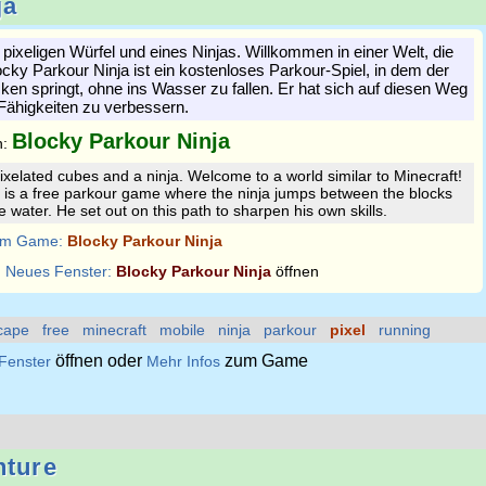
ja
r pixeligen Würfel und eines Ninjas. Willkommen in einer Welt, die
ocky Parkour Ninja ist ein kostenloses Parkour-Spiel, in dem der
ken springt, ohne ins Wasser zu fallen. Er hat sich auf diesen Weg
Fähigkeiten zu verbessern.
Blocky Parkour Ninja
n:
pixelated cubes and a ninja. Welcome to a world similar to Minecraft!
 is a free parkour game where the ninja jumps between the blocks
he water. He set out on this path to sharpen his own skills.
m Game:
Blocky Parkour Ninja
:
Neues Fenster:
Blocky Parkour Ninja
öffnen
cape
free
minecraft
mobile
ninja
parkour
pixel
running
öffnen oder
zum Game
Fenster
Mehr Infos
nture