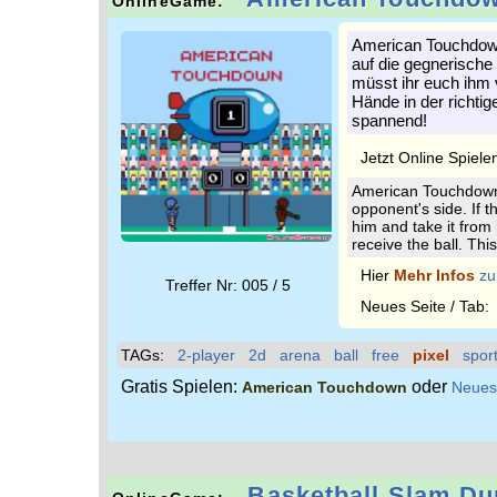
OnlineGame:
American Touchdown i
auf die gegnerische 
müsst ihr euch ihm 
Hände in der richtig
spannend!
Jetzt Online Spiele
American Touchdown i
opponent's side. If t
him and take it from
receive the ball. Thi
Hier
Mehr Infos
zu
Treffer Nr: 005 / 5
Neues Seite / Tab
TAGs:
2-player
2d
arena
ball
free
pixel
spor
Gratis Spielen:
oder
American Touchdown
Neues
Basketball Slam Du