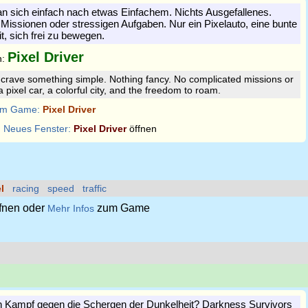
 sich einfach nach etwas Einfachem. Nichts Ausgefallenes.
 Missionen oder stressigen Aufgaben. Nur ein Pixelauto, eine bunte
it, sich frei zu bewegen.
Pixel Driver
n:
 crave something simple. Nothing fancy. No complicated missions or
a pixel car, a colorful city, and the freedom to roam.
m Game:
Pixel Driver
:
Neues Fenster:
Pixel Driver
öffnen
l
racing
speed
traffic
fnen oder
zum Game
Mehr Infos
s
den Kampf gegen die Schergen der Dunkelheit? Darkness Survivors