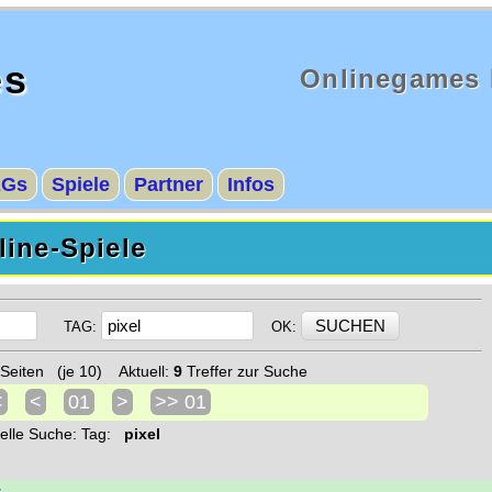
es
Onlinegames 
AGs
Spiele
Partner
Infos
ine-Spiele
TAG:
OK:
Seiten (je 10) Aktuell:
9
Treffer zur Suche
<
<
01
>
>> 01
uelle Suche: Tag:
pixel