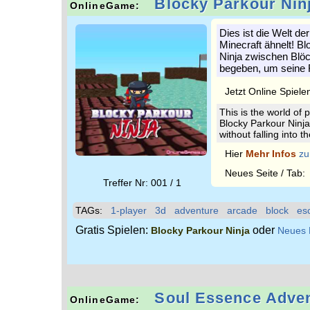
Blocky Parkour Nin
OnlineGame:
Dies ist die Welt de
Minecraft ähnelt! Bl
Ninja zwischen Blöc
begeben, um seine 
Jetzt Online Spiele
This is the world of 
Blocky Parkour Ninja
without falling into t
Hier
Mehr Infos
zu
Neues Seite / Tab
Treffer Nr: 001 / 1
TAGs:
1-player
3d
adventure
arcade
block
es
Gratis Spielen:
oder
Blocky Parkour Ninja
Neues 
Soul Essence Adve
OnlineGame: