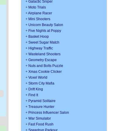
+
Galactic Sniper
+
Moto Trials
+
Airplane Racer
+
Mini Shooters
+
Unicorn Beauty Salon
+
Five Nights at Poppy
+
Basket Hoop
+
Sweet Sugar Match
+
Highway Traffic
+
Wasteland Shooters
+
Geometry Escape
+
Nuts and Bolts Puzzle
+
Xmas Cookie Clicker
+
Voxel World
+
Storm City Mafia
+
Drift King
+
Find It
+
Pyramid Solitaire
+
Treasure Hunter
+
Princess Influencer Salon
+
War Simulator
+
Fast Food Rush
+
Speedrun Parkour