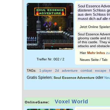
Soul Essence Advent
düsteren Schloss g
aus dem Schloss tri
musst dich auf alle
Jetzt Online Spiele
Soul Essence Advent
gloomy castle and tr
of this castle. They 
attacks and obstacle
Hier
Mehr Infos
zu
Treffer Nr: 002 / 2
Neues Seite / Tab
TAGs:
1-player
2d
adventure
combat
escape
Gratis Spielen:
oder
Soul Essence Adventure
Neu
Voxel World
OnlineGame: