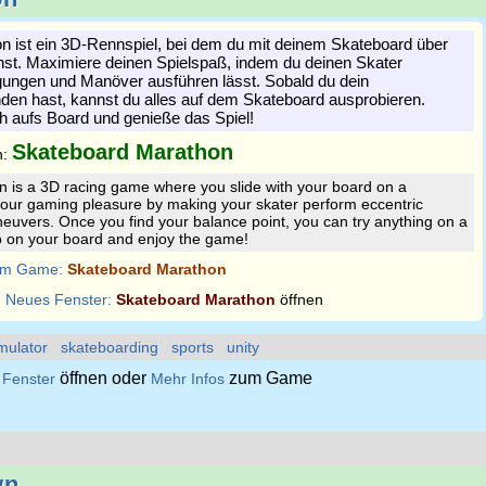
 ist ein 3D-Rennspiel, bei dem du mit deinem Skateboard über
chst. Maximiere deinen Spielspaß, indem du deinen Skater
ungen und Manöver ausführen lässt. Sobald du dein
den hast, kannst du alles auf dem Skateboard ausprobieren.
h aufs Board und genieße das Spiel!
Skateboard Marathon
n:
 is a 3D racing game where you slide with your board on a
your gaming pleasure by making your skater perform eccentric
vers. Once you find your balance point, you can try anything on a
p on your board and enjoy the game!
m Game:
Skateboard Marathon
:
Neues Fenster:
Skateboard Marathon
öffnen
mulator
skateboarding
sports
unity
öffnen oder
zum Game
 Fenster
Mehr Infos
wn