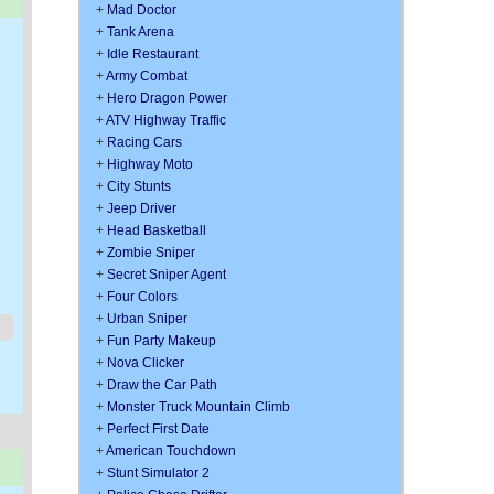
+
Mad Doctor
+
Tank Arena
+
Idle Restaurant
+
Army Combat
+
Hero Dragon Power
+
ATV Highway Traffic
+
Racing Cars
+
Highway Moto
+
City Stunts
+
Jeep Driver
+
Head Basketball
+
Zombie Sniper
+
Secret Sniper Agent
+
Four Colors
+
Urban Sniper
+
Fun Party Makeup
+
Nova Clicker
+
Draw the Car Path
+
Monster Truck Mountain Climb
+
Perfect First Date
+
American Touchdown
+
Stunt Simulator 2