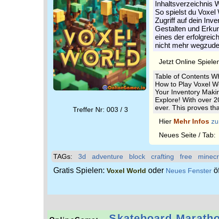
Inhaltsverzeichnis 
So spielst du Voxe
Zugriff auf dein In
Gestalten und Erkun
eines der erfolgreic
nicht mehr wegzude
Jetzt Online Spiele
Table of Contents W
How to Play Voxel W
Your Inventory Maki
Explore! With over 2
ever. This proves tha
Treffer Nr: 003 / 3
Hier
Mehr Infos
zu
Neues Seite / Tab
TAGs:
3d
adventure
block
crafting
free
minecr
Gratis Spielen:
oder
ö
Voxel World
Neues Fenster
Skateboard Marath