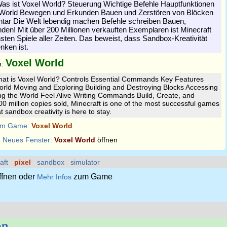
Was ist Voxel World? Steuerung Wichtige Befehle Hauptfunktionen
l World Bewegen und Erkunden Bauen und Zerstören von Blöcken
ventar Die Welt lebendig machen Befehle schreiben Bauen,
den! Mit über 200 Millionen verkauften Exemplaren ist Minecraft
hsten Spiele aller Zeiten. Das beweist, dass Sandbox-Kreativität
nken ist.
Voxel World
n:
hat is Voxel World? Controls Essential Commands Key Features
orld Moving and Exploring Building and Destroying Blocks Accessing
ng the World Feel Alive Writing Commands Build, Create, and
00 million copies sold, Minecraft is one of the most successful games
t sandbox creativity is here to stay.
m Game:
Voxel World
:
Neues Fenster:
Voxel World
öffnen
aft
pixel
sandbox
simulator
ffnen oder
zum Game
Mehr Infos
on