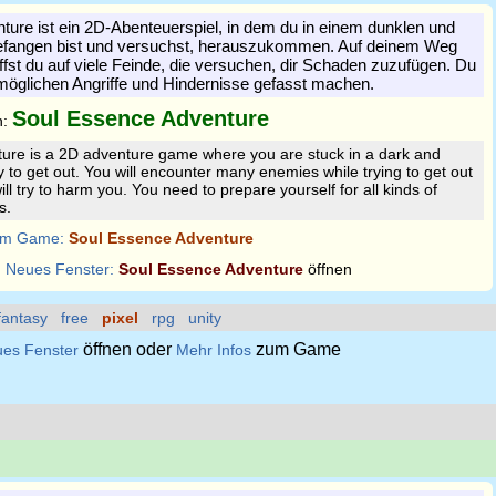
ure ist ein 2D-Abenteuerspiel, in dem du in einem dunklen und
efangen bist und versuchst, herauszukommen. Auf deinem Weg
ffst du auf viele Feinde, die versuchen, dir Schaden zuzufügen. Du
 möglichen Angriffe und Hindernisse gefasst machen.
Soul Essence Adventure
n:
ure is a 2D adventure game where you are stuck in a dark and
y to get out. You will encounter many enemies while trying to get out
will try to harm you. You need to prepare yourself for all kinds of
s.
m Game:
Soul Essence Adventure
:
Neues Fenster:
Soul Essence Adventure
öffnen
fantasy
free
pixel
rpg
unity
öffnen oder
zum Game
es Fenster
Mehr Infos