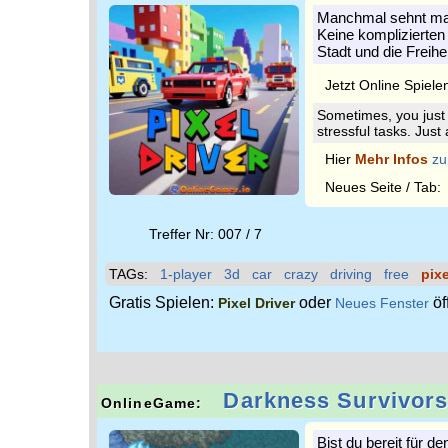
Manchmal sehnt man
Keine komplizierten
Stadt und die Freihe
Jetzt Online Spiele
Sometimes, you just
stressful tasks. Just 
Hier
Mehr Infos
zu
Neues Seite / Tab
Treffer Nr: 007 / 7
TAGs:
1-player
3d
car
crazy
driving
free
pixe
Gratis Spielen:
oder
öf
Pixel Driver
Neues Fenster
Darkness Survivor
OnlineGame:
Bist du bereit für 