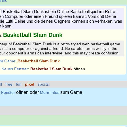
! Basketball Slam Dunk ist ein Online-Basketballspiel im Retro-
den Computer oder einen Freund spielen kannst. Vorsicht! Deine
die Luft! Deine und die deines Gegners können sich verhaken, was
n kann.
Basketball Slam Dunk
n:
egun! Basketball Slam Dunk is a retro-styled web basketball game
inst a computer or against a friend. Be careful; arms will fly in the
our opponent’s arms can intertwine, and this may create confusion.
m Game:
Basketball Slam Dunk
:
Neues Fenster:
Basketball Slam Dunk
öffnen
ll
free
fun
pixel
sports
öffnen oder
zum Game
 Fenster
Mehr Infos