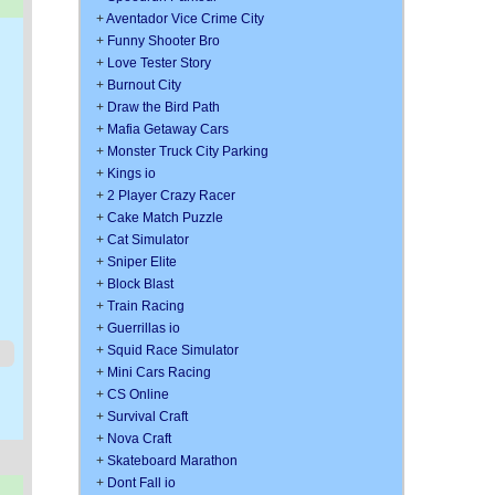
+
Aventador Vice Crime City
+
Funny Shooter Bro
+
Love Tester Story
+
Burnout City
+
Draw the Bird Path
+
Mafia Getaway Cars
+
Monster Truck City Parking
+
Kings io
+
2 Player Crazy Racer
+
Cake Match Puzzle
+
Cat Simulator
+
Sniper Elite
+
Block Blast
+
Train Racing
+
Guerrillas io
+
Squid Race Simulator
+
Mini Cars Racing
+
CS Online
+
Survival Craft
+
Nova Craft
+
Skateboard Marathon
+
Dont Fall io