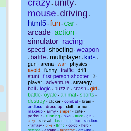
crazy
unity
-
-
mouse
driving
-
-
html5
fun
car
-
-
-
arcade
action
-
-
simulator
racing
-
-
speed
shooting
weapon
-
-
battle
multiplayer
kids
-
-
-
-
gun
arena
war
physics
-
-
-
-
avoid
funny
traffic
drift
-
-
-
-
stunt
first-person-shooter
2-
-
-
player
adventure
strategy
-
-
-
ball
logic
puzzle
crash
girl
-
-
-
-
-
battle-royale
animal
sports
-
-
-
destroy
-
clicker
-
combat
-
brain
-
endless
-
dress-up
-
skill
-
armor
-
makeup
-
army
-
sniper
-
cute
-
parkour
-
running
-
-
-
-
pixel
truck
gta
-
-
-
-
cozy
survival
fashion
police
sandbox
-
-
-
-
-
-
fantasy
bike
flying
co-op
hero
-
-
-
-
defense
escape
minecraft
drawing