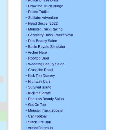
+
Police Chase Drifter
+
Draw the Truck Bridge
+
Police Traffic
+
Solitaire Adventure
+
Head Soccer 2022
+
Monster Truck Racing
+
Geometry Dash FreezeNova
+
Pets Beauty Salon
+
Battle Royale Simulator
+
Archer Hero
+
Rooftop Duel
+
Wedding Beauty Salon
+
Cross the Road
+
Kick The Dummy
+
Highway Cars
+
Survival Island
+
Kick the Pirate
+
Princess Beauty Salon
+
Get On Top
+
Monster Truck Booster
+
Car Football
+
Stack Fire Ball
+
ArmedForces.io