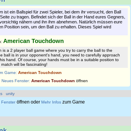
st ein Ballspiel für zwei Spieler, bei dem ihr versucht, den Ball
Seite zu tragen. Befindet sich der Ball in der Hand eures Gegners,
vorsichtig nähern und ihn ihm abnehmen. Natürlich müssen eure
en Position sein, um den Ball zu erhalten. Dieses Spiel wird
American Touchdown
n:
s a 2 player ball game where you try to carry the ball to the
he ball is in your opponent's hand, you need to carefully approach
 his hand. Of course, your hands must be in a suitable position to
s match will be fascinating!
m Game:
American Touchdown
:
Neues Fenster:
American Touchdown
öffnen
ts
unity
öffnen oder
zum Game
 Fenster
Mehr Infos
nk