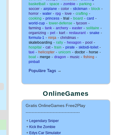
-
-
-
-
basketball
space
zombie
parking
-
-
-
-
-
soccer
airplane
color
stickman
block
-
-
-
-
-
horror
water
rpg
love
crafting
-
-
-
-
-
cooking
princess
trial
board
card
-
-
-
world-cup
tower-defense
tycoon
-
-
-
-
-
farming
tank
archery
easter
solitaire
-
-
-
-
-
organizing
pet
kart
restaurant
snake
-
-
-
formula-1
ninja
christmas
-
-
-
-
skateboarding
rally
hexagon
pool
-
-
-
-
-
hospital
cat
train
pirate
skibidi-toilet
-
-
-
-
-
taxi
helicopter
unicorn
doctor
horse
-
-
-
-
-
boat
merge
dragon
music
fishing
pinball
Populäre Tags
→
OnlineGames
Gratis OnlineGames Free2Play
------------------------------------
+
Legendary Sniper
+
Kick the Zombie
+
Edys Car Simulator