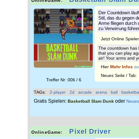
OnlineGame:
Der Countdown läuft
Stil, das du gegen 
Arme fliegen durch 
zu Verwirrung führe
Jetzt Online Spiele
The countdown has b
that you can play aga
air! Your arms and y
Hier
Mehr Infos
zu
Neues Seite / Tab
Treffer Nr: 006 / 6
TAGs:
2-player
2d
arcade
arena
ball
basketba
Gratis Spielen:
oder
Basketball Slam Dunk
Neues
Pixel Driver
OnlineGame: